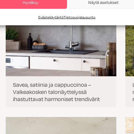
Hyväksy
Näytä asetukset
Evästekäytäntö
Tietosuojalausunto
Savea, satiinia ja cappuccinoa –
Valkeakosken talonäyttelyssä
ihastuttavat harmoniset trendivärit