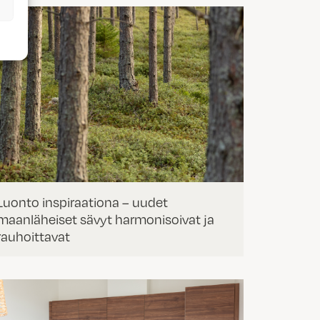
Luonto inspiraationa – uudet
maanläheiset sävyt harmonisoivat ja
rauhoittavat