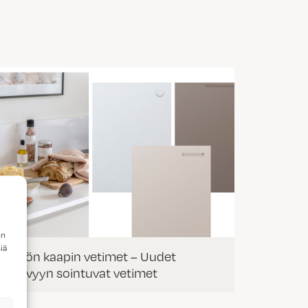
en
iä
Keittiön kaapin vetimet – Uudet
ovisävyyn sointuvat vetimet