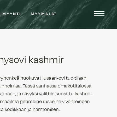
TIMYYNTI
MYYMÄLÄT
hysovi kashmir
yhenkeä huokuva Husaari-ovi tuo tilaan
tunnelmaa. Tässä vanhassa omakotitalossa
konaan, ja sävyksi valittiin suosittu kashmir.
imaailma pehmeine ruskeine vivahteineen
a kodikkaan ja harmonisen.