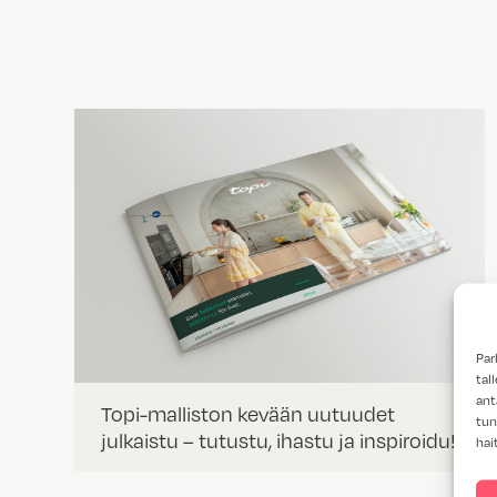
Par
tal
ant
Topi-malliston kevään uutuudet
tun
julkaistu – tutustu, ihastu ja inspiroidu!
hai