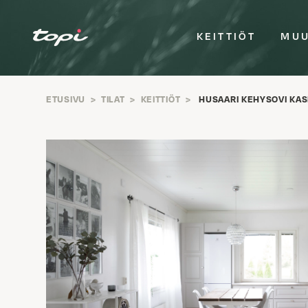
KEITTIÖT
MUU
ETUSIVU
>
TILAT
>
KEITTIÖT
>
HUSAARI KEHYSOVI KA