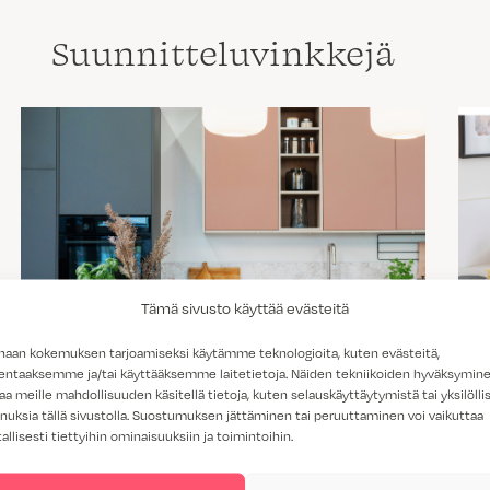
Suunnittelu­vinkkejä
Tämä sivusto käyttää evästeitä
haan kokemuksen tarjoamiseksi käytämme teknologioita, kuten evästeitä,
lentaaksemme ja/tai käyttääksemme laitetietoja. Näiden tekniikoiden hyväksymin
aa meille mahdollisuuden käsitellä tietoja, kuten selauskäyttäytymistä tai yksilöllis
Trendit 2026 – näyttävää, sävykästä ja
nuksia tällä sivustolla. Suostumuksen jättäminen tai peruuttaminen voi vaikuttaa
yksityiskohtaista
tallisesti tiettyihin ominaisuuksiin ja toimintoihin.