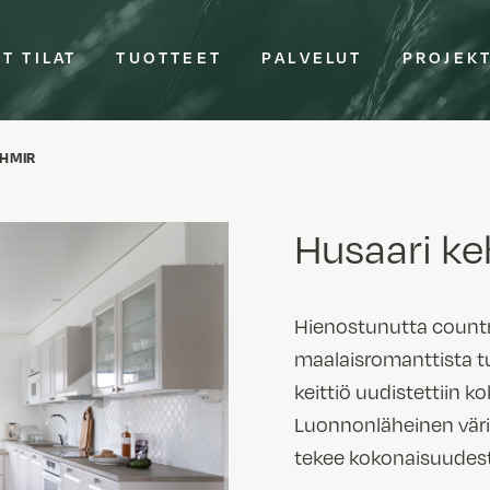
T TILAT
TUOTTEET
PALVELUT
PROJEK
SHMIR
Husaari ke
Hienostunutta countr
maalaisromanttista 
keittiö uudistettiin ko
Luonnonläheinen vär
tekee kokonaisuudest