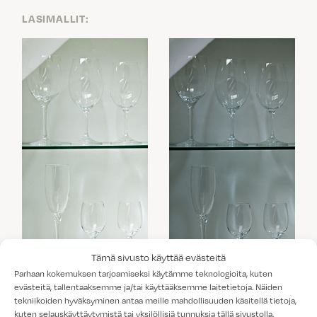
LASIMALLIT:
Tämä sivusto käyttää evästeitä
KIRKAS LASI
SAVULASI
Parhaan kokemuksen tarjoamiseksi käytämme teknologioita, kuten
evästeitä, tallentaaksemme ja/tai käyttääksemme laitetietoja. Näiden
tekniikoiden hyväksyminen antaa meille mahdollisuuden käsitellä tietoja,
kuten selauskäyttäytymistä tai yksilöllisiä tunnuksia tällä sivustolla.