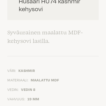
Husaari HU74 kashmir
kehysovi
Syväurainen maalattu MDF-
kehysovi lasilla.
VÄRI:
KASHMIR
MATERIAALI:
MAALATTU MDF
VEDIN:
VEDIN 8
VAHVUUS:
19 MM