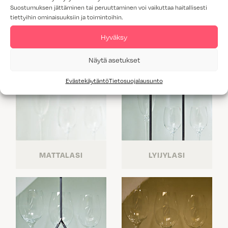
Suostumuksen jättäminen tai peruuttaminen voi vaikuttaa haitallisesti
tiettyihin ominaisuuksiin ja toimintoihin.
Hyväksy
Näytä asetukset
Evästekäytäntö
Tietosuojalausunto
MATTALASI
LYIJYLASI