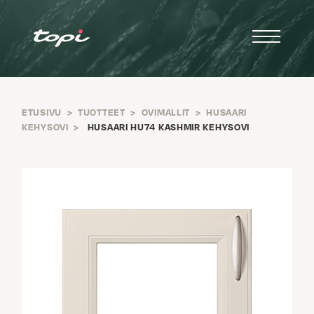
ETUSIVU
>
TUOTTEET
>
OVIMALLIT
>
HUSAARI
KEHYSOVI
>
HUSAARI HU74 KASHMIR KEHYSOVI