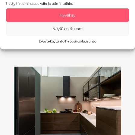
tiettyihin ominaisuuksiin ja toimintoihin.
Hyväksy
Luonto inspiraationa – uudet
Näytä asetukset
maanläheiset sävyt harmonisoivat ja
rauhoittavat
Evästekäytäntö
Tietosuojalausunto