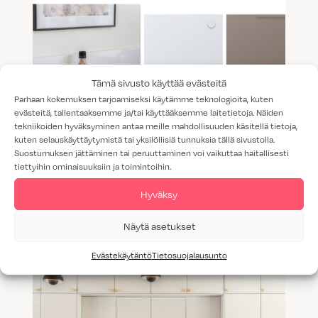
Tämä sivusto käyttää evästeitä
Parhaan kokemuksen tarjoamiseksi käytämme teknologioita, kuten
evästeitä, tallentaaksemme ja/tai käyttääksemme laitetietoja. Näiden
tekniikoiden hyväksyminen antaa meille mahdollisuuden käsitellä tietoja,
kuten selauskäyttäytymistä tai yksilöllisiä tunnuksia tällä sivustolla.
Suostumuksen jättäminen tai peruuttaminen voi vaikuttaa haitallisesti
tiettyihin ominaisuuksiin ja toimintoihin.
Keittiön kaapin vetimet – Uudet
Hyväksy
ovisävyyn sointuvat vetimet
Näytä asetukset
Evästekäytäntö
Tietosuojalausunto