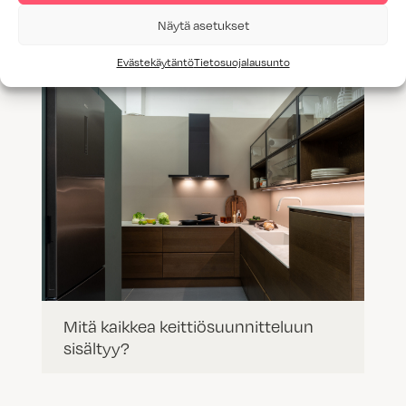
rauhoittavat
Näytä asetukset
Evästekäytäntö
Tietosuojalausunto
Mitä kaikkea keittiösuunnitteluun
sisältyy?