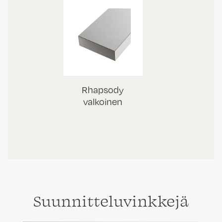
Rhapsody
valkoinen
Suunnittelu­vinkkejä