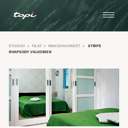
ETUSIVU
>
TILAT
>
MAKUUHUONEET
>
STIRPE
RHAPSODY VALKOINEN