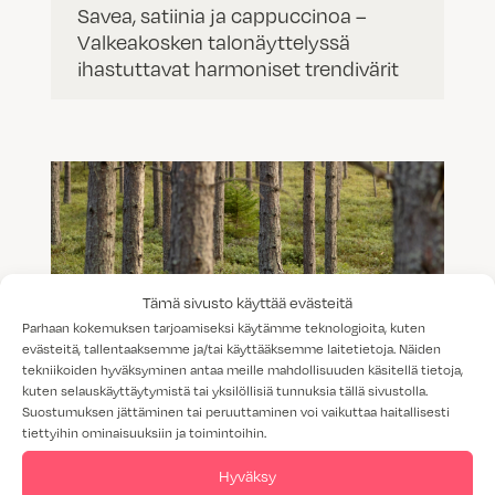
Savea, satiinia ja cappuccinoa –
Valkeakosken talonäyttelyssä
ihastuttavat harmoniset trendivärit
Tämä sivusto käyttää evästeitä
Parhaan kokemuksen tarjoamiseksi käytämme teknologioita, kuten
evästeitä, tallentaaksemme ja/tai käyttääksemme laitetietoja. Näiden
tekniikoiden hyväksyminen antaa meille mahdollisuuden käsitellä tietoja,
kuten selauskäyttäytymistä tai yksilöllisiä tunnuksia tällä sivustolla.
Suostumuksen jättäminen tai peruuttaminen voi vaikuttaa haitallisesti
tiettyihin ominaisuuksiin ja toimintoihin.
Luonto inspiraationa – uudet
Hyväksy
maanläheiset sävyt harmonisoivat ja