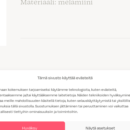
Materiaali: melamiini
Tämä sivusto käyttää evästeitä
Rhapsody valkoinen nähtä
haan kokemuksen tarjoamiseksi käytämme teknologioita, kuten evästeitä,
lentaaksemme ja/tai käyttääksemme laitetietoja. Näiden tekniikoiden hyväksymin
aa meille mahdollisuuden käsitellä tietoja, kuten selauskäyttäytymistä tai yksilöllis
nuksia tällä sivustolla. Suostumuksen jättäminen tai peruuttaminen voi vaikuttaa
tallisesti tiettyihin ominaisuuksiin ja toimintoihin.
Hyväksy
Näytä asetukset