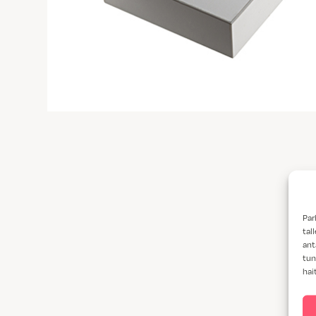
Par
tal
ant
tun
hai