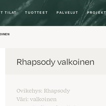
T TILAT
TUOTTEET
PALVELUT
PROJEK
OINEN
Rhapsody valkoinen
Ovikehys: Rhapsody
Väri: valkoinen