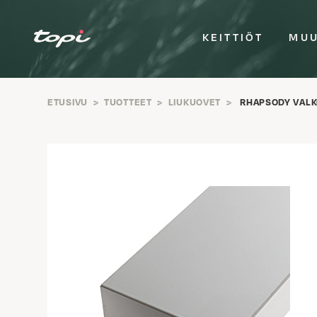
KEITTIÖT
MUU
ETUSIVU
>
TUOTTEET
>
LIUKUOVET
>
RHAPSODY VALK