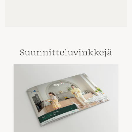
Suunnittelu­vinkkejä