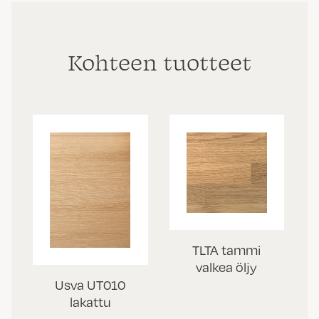
Kohteen tuotteet
TLTA tammi
valkea öljy
Usva UT010
lakattu