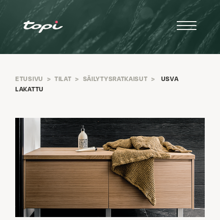
ETUSIVU
>
TILAT
>
SÄILYTYSRATKAISUT
>
USVA
LAKATTU