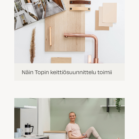
Näin Topin keittiösuunnittelu toimii