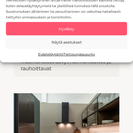
tekniikoiden hyväksyminen antaa meille mahdollisuuden käsitellä tietoja,
kuten selauskäyttäytymistä tai yksilöllisiä tunnuksia tällä sivustolla.
Suostumuksen jättäminen tai peruuttaminen voi vaikuttaa haitallisesti
tiettyihin ominaisuuksiin ja toimintoihin.
Hyväksy
Näytä asetukset
Luonto inspiraationa – uudet
Evästekäytäntö
Tietosuojalausunto
maanläheiset sävyt harmonisoivat ja
rauhoittavat