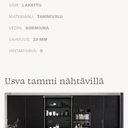
VÄRI:
LAKATTU
MATERIAALI:
TAMMIVIILU
VEDIN:
SORMIURA
VAHVUUS:
19 MM
HINTARYHMÄ:
9
Usva tammi nähtävillä