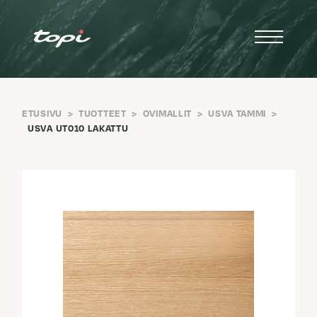
ETUSIVU
>
TUOTTEET
>
OVIMALLIT
>
USVA TAMMI
>
USVA UT010 LAKATTU