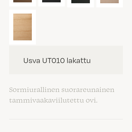
Usva UT010 lakattu
Sormiurallinen suorareunainen
tammivaakaviilutettu ovi.