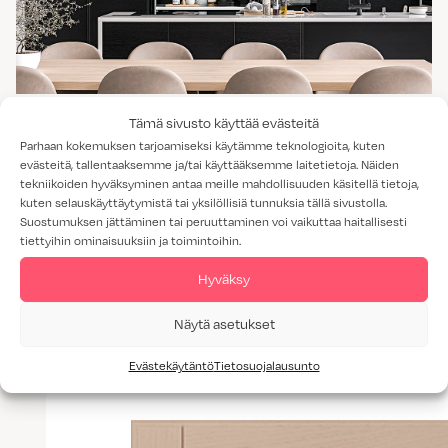
USVA KUULTOMAALATTU MUSTA
Tämä sivusto käyttää evästeitä
Parhaan kokemuksen tarjoamiseksi käytämme teknologioita, kuten
evästeitä, tallentaaksemme ja/tai käyttääksemme laitetietoja. Näiden
tekniikoiden hyväksyminen antaa meille mahdollisuuden käsitellä tietoja,
kuten selauskäyttäytymistä tai yksilöllisiä tunnuksia tällä sivustolla.
Suostumuksen jättäminen tai peruuttaminen voi vaikuttaa haitallisesti
tiettyihin ominaisuuksiin ja toimintoihin.
Lisää tuotteita: Ovimallit
Hyväksy
Näytä asetukset
Evästekäytäntö
Tietosuojalausunto