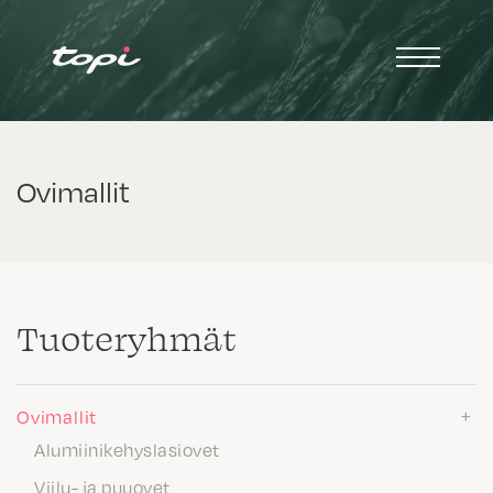
Ovimallit
Tuote­ryhmät
Ovimallit
Alumiinikehyslasiovet
Viilu- ja puuovet