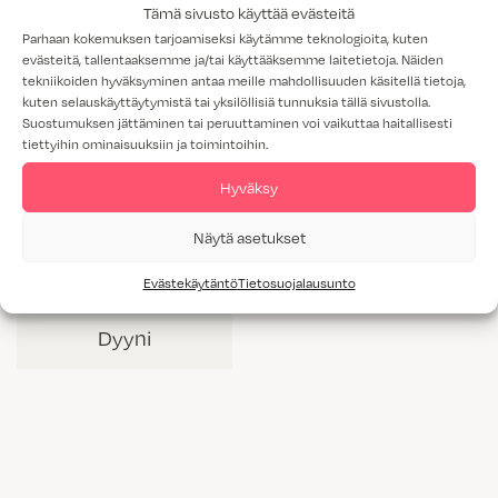
Tämä sivusto käyttää evästeitä
Parhaan kokemuksen tarjoamiseksi käytämme teknologioita, kuten
evästeitä, tallentaaksemme ja/tai käyttääksemme laitetietoja. Näiden
tekniikoiden hyväksyminen antaa meille mahdollisuuden käsitellä tietoja,
kuten selauskäyttäytymistä tai yksilöllisiä tunnuksia tällä sivustolla.
Suostumuksen jättäminen tai peruuttaminen voi vaikuttaa haitallisesti
tiettyihin ominaisuuksiin ja toimintoihin.
Hyväksy
Näytä asetukset
Evästekäytäntö
Tietosuojalausunto
Dyyni