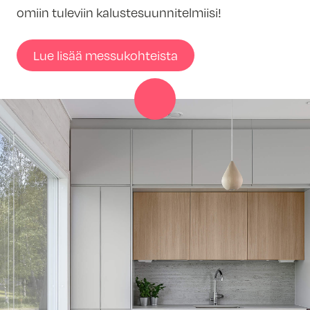
omiin tuleviin kalustesuunnitelmiisi!
Lue lisää messukohteista