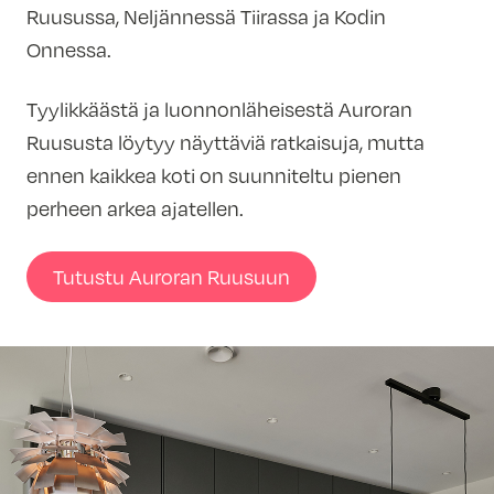
Ruusussa, Neljännessä Tiirassa ja Kodin
Onnessa.
Tyylikkäästä ja luonnonläheisestä Auroran
Ruususta löytyy näyttäviä ratkaisuja, mutta
ennen kaikkea koti on suunniteltu pienen
perheen arkea ajatellen.
Tutustu Auroran Ruusuun