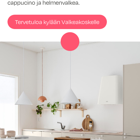
cappucino ja helmenvalkea.
Tervetuloa kylään Valkeakoskelle