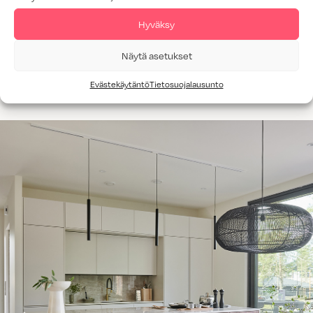
Hyväksy
Tutustu Poukama-mallistoon
Näytä asetukset
Evästekäytäntö
Tietosuojalausunto