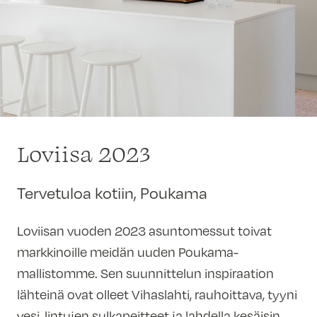
Loviisa 2023
Tervetuloa kotiin, Poukama
Loviisan vuoden 2023 asuntomessut toivat
markkinoille meidän uuden Poukama-
mallistomme. Sen suunnittelun inspiraation
lähteinä ovat olleet Vihaslahti, rauhoittava, tyyni
vesi, lintujen sulkapeitteet ja lahdella kesäisin