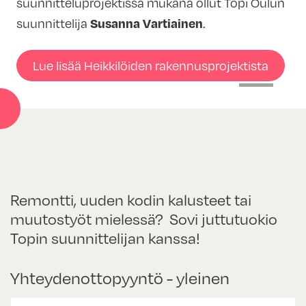
suunnitteluprojektissa mukana ollut Topi Oulun
Susanna Vartiainen
suunnittelija
.
Lue lisää Heikkilöiden rakennusprojektista
Remontti, uuden kodin kalusteet tai
muutostyöt mielessä? Sovi juttutuokio
Topin suunnittelijan kanssa!
Yhteydenottopyyntö - yleinen
N