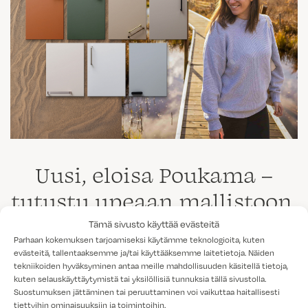
Uusi, eloisa Poukama –
tutustu upeaan mallistoon
Tämä sivusto käyttää evästeitä
Inspiroidu ihanasta Poukama-mallistosta! Katso,
Parhaan kokemuksen tarjoamiseksi käytämme teknologioita, kuten
evästeitä, tallentaaksemme ja/tai käyttääksemme laitetietoja. Näiden
olisiko tämä vuoden 2023 Loviisan
tekniikoiden hyväksyminen antaa meille mahdollisuuden käsitellä tietoja,
asuntomessujen keittiöiden jalokivi myös sinun
kuten selauskäyttäytymistä tai yksilöllisiä tunnuksia tällä sivustolla.
Suostumuksen jättäminen tai peruuttaminen voi vaikuttaa haitallisesti
kotisi sydän ja keskipiste.
tiettyihin ominaisuuksiin ja toimintoihin.