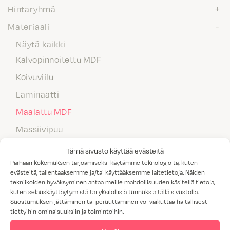
Hintaryhmä
Materiaali
Näytä kaikki
Kalvopinnoitettu MDF
Koivuviilu
Laminaatti
Maalattu MDF
Massiivipuu
Melamiini
Tämä sivusto käyttää evästeitä
Parhaan kokemuksen tarjoamiseksi käytämme teknologioita, kuten
Tammiviilu
evästeitä, tallentaaksemme ja/tai käyttääksemme laitetietoja. Näiden
M1-luokitus
tekniikoiden hyväksyminen antaa meille mahdollisuuden käsitellä tietoja,
kuten selauskäyttäytymistä tai yksilöllisiä tunnuksia tällä sivustolla.
Näytä kaikki
Suostumuksen jättäminen tai peruuttaminen voi vaikuttaa haitallisesti
tiettyihin ominaisuuksiin ja toimintoihin.
Kyllä