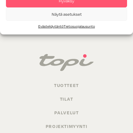
Hyväksy
Valitettavasti annetuilla hakukriteereillä ei löytynyt yhtään
Näytä asetukset
tuotetta.
Evästekäytäntö
Tietosuojalausunto
TUOTTEET
TILAT
PALVELUT
PROJEKTIMYYNTI