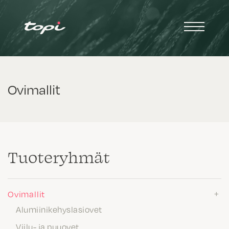
Ovimallit
Tuote­ryhmät
Ovimallit
Alumiinikehyslasiovet
Viilu- ja puuovet