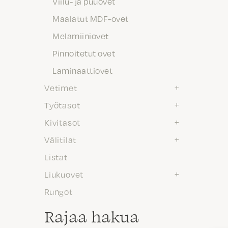
Viilu- ja puuovet
Maalatut MDF-ovet
Melamiiniovet
Pinnoitetut ovet
Laminaattiovet
Vetimet
Työtasot
Kivitasot
Välitilat
Listat
Liukuovet
Rungot
Rajaa hakua