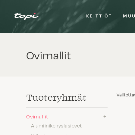
KEITTIÖT
MUU
Ovimallit
Tuote­ryhmät
Valitetta
Ovimallit
Alumiinikehyslasiovet