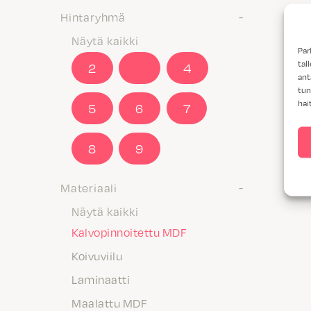
Hintaryhmä
Näytä kaikki
Par
tal
2
3
4
ant
tun
hai
5
6
7
8
9
Materiaali
Näytä kaikki
Kalvopinnoitettu MDF
Koivuviilu
Laminaatti
Maalattu MDF