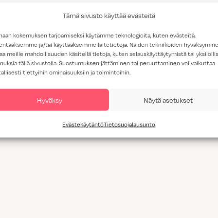
Tämä sivusto käyttää evästeitä
haan kokemuksen tarjoamiseksi käytämme teknologioita, kuten evästeitä,
lentaaksemme ja/tai käyttääksemme laitetietoja. Näiden tekniikoiden hyväksymin
aa meille mahdollisuuden käsitellä tietoja, kuten selauskäyttäytymistä tai yksilöllis
nuksia tällä sivustolla. Suostumuksen jättäminen tai peruuttaminen voi vaikuttaa
tallisesti tiettyihin ominaisuuksiin ja toimintoihin.
Hyväksy
Näytä asetukset
Evästekäytäntö
Tietosuojalausunto