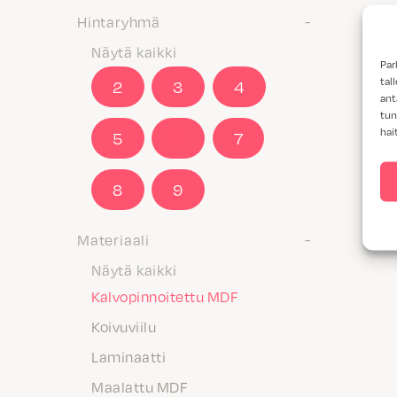
Hintaryhmä
Näytä kaikki
Par
tal
2
3
4
ant
tun
hai
5
6
7
8
9
Materiaali
Näytä kaikki
Kalvopinnoitettu MDF
Koivuviilu
Laminaatti
Maalattu MDF