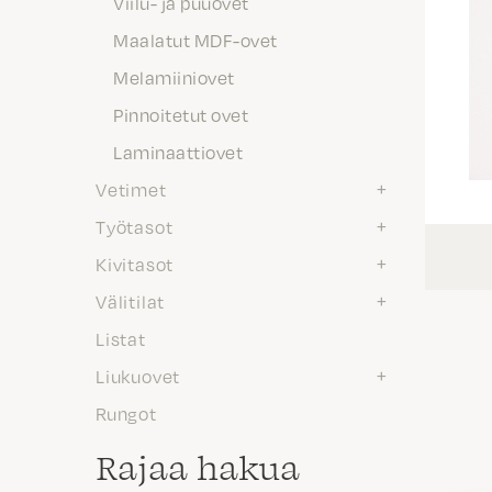
Viilu- ja puuovet
Maalatut MDF-ovet
Melamiiniovet
Pinnoitetut ovet
Laminaattiovet
Vetimet
Työtasot
Kivitasot
Välitilat
Listat
Liukuovet
Rungot
Rajaa hakua