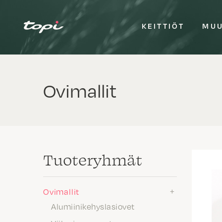
KEITTIÖT
MUU
Ovimallit
Tuote­ryhmät
Ovimallit
Alumiinikehyslasiovet