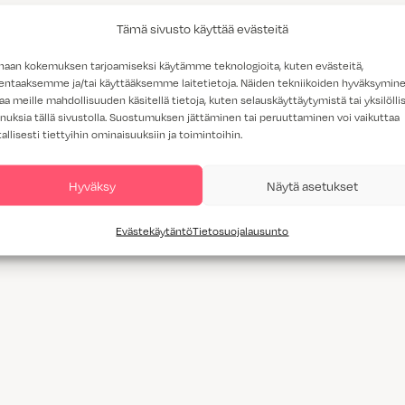
Tämä sivusto käyttää evästeitä
haan kokemuksen tarjoamiseksi käytämme teknologioita, kuten evästeitä,
lentaaksemme ja/tai käyttääksemme laitetietoja. Näiden tekniikoiden hyväksymin
aa meille mahdollisuuden käsitellä tietoja, kuten selauskäyttäytymistä tai yksilöllis
nuksia tällä sivustolla. Suostumuksen jättäminen tai peruuttaminen voi vaikuttaa
tallisesti tiettyihin ominaisuuksiin ja toimintoihin.
Hyväksy
Näytä asetukset
Evästekäytäntö
Tietosuojalausunto