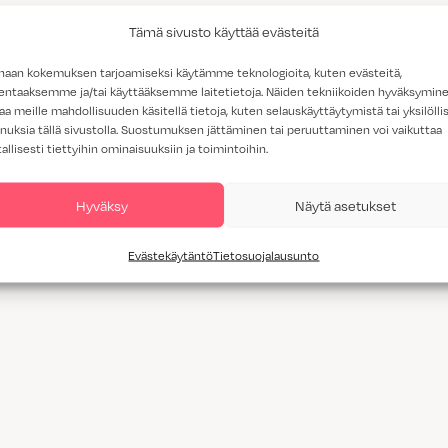
Tämä sivusto käyttää evästeitä
haan kokemuksen tarjoamiseksi käytämme teknologioita, kuten evästeitä,
lentaaksemme ja/tai käyttääksemme laitetietoja. Näiden tekniikoiden hyväksymin
aa meille mahdollisuuden käsitellä tietoja, kuten selauskäyttäytymistä tai yksilöllis
nuksia tällä sivustolla. Suostumuksen jättäminen tai peruuttaminen voi vaikuttaa
tallisesti tiettyihin ominaisuuksiin ja toimintoihin.
Hyväksy
Näytä asetukset
Evästekäytäntö
Tietosuojalausunto