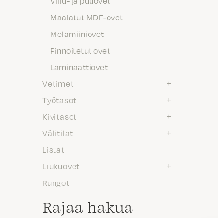
Viilu- ja puuovet
Maalatut MDF-ovet
Melamiiniovet
Pinnoitetut ovet
Laminaattiovet
Vetimet
Työtasot
Kivitasot
Välitilat
Listat
Liukuovet
Rungot
Rajaa hakua