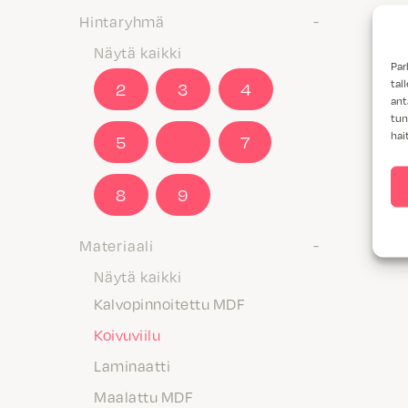
Hintaryhmä
Näytä kaikki
Par
tal
2
3
4
ant
tun
hai
5
6
7
8
9
Materiaali
Näytä kaikki
Kalvopinnoitettu MDF
Koivuviilu
Laminaatti
Maalattu MDF