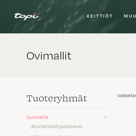
KEITTIÖT
MUU
Ovimallit
Tuote­ryhmät
Valitetta
Ovimallit
Alumiinikehyslasiovet