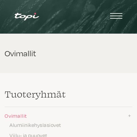
Ovimallit
Tuote­ryhmät
Ovimallit
Alumiinikehyslasiovet
Viilu- ja puuovet