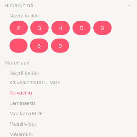
Hintaryhmä
Näytä kaikki
2
3
4
5
6
7
8
9
Materiaali
Näytä kaikki
Kalvopinnoitettu MDF
Koivuviilu
Laminaatti
Maalattu MDF
Massiivipuu
Melamiini