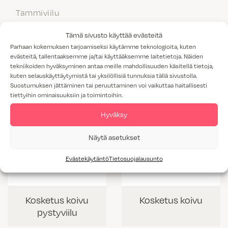
Tammiviilu
M1-luokitus
Tämä sivusto käyttää evästeitä
Parhaan kokemuksen tarjoamiseksi käytämme teknologioita, kuten
evästeitä, tallentaaksemme ja/tai käyttääksemme laitetietoja. Näiden
tekniikoiden hyväksyminen antaa meille mahdollisuuden käsitellä tietoja,
kuten selauskäyttäytymistä tai yksilöllisiä tunnuksia tällä sivustolla.
Suostumuksen jättäminen tai peruuttaminen voi vaikuttaa haitallisesti
tiettyihin ominaisuuksiin ja toimintoihin.
Hyväksy
Näytä asetukset
Evästekäytäntö
Tietosuojalausunto
Kosketus koivu
Kosketus koivu
pystyviilu