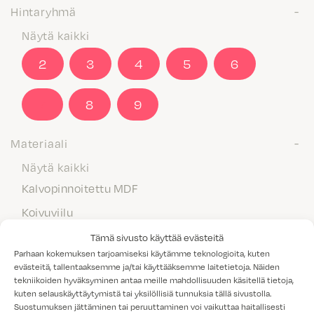
Hintaryhmä
Näytä kaikki
2
3
4
5
6
7
8
9
Materiaali
Näytä kaikki
Kalvopinnoitettu MDF
Koivuviilu
Laminaatti
Tämä sivusto käyttää evästeitä
Parhaan kokemuksen tarjoamiseksi käytämme teknologioita, kuten
Maalattu MDF
evästeitä, tallentaaksemme ja/tai käyttääksemme laitetietoja. Näiden
tekniikoiden hyväksyminen antaa meille mahdollisuuden käsitellä tietoja,
Massiivipuu
kuten selauskäyttäytymistä tai yksilöllisiä tunnuksia tällä sivustolla.
Melamiini
Suostumuksen jättäminen tai peruuttaminen voi vaikuttaa haitallisesti