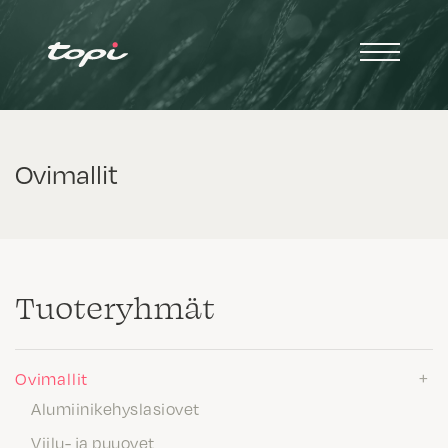
Ovimallit
Tuote­ryhmät
Ovimallit
Alumiinikehyslasiovet
Viilu- ja puuovet