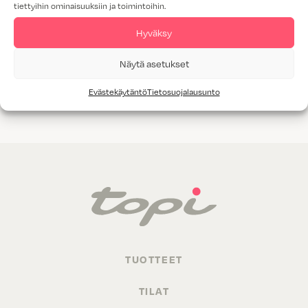
tiettyihin ominaisuuksiin ja toimintoihin.
Tammiviilu
Hyväksy
M1-luokitus
Näytä asetukset
Valitettavasti annetuilla hakukriteereillä ei löytynyt yhtään
Evästekäytäntö
Tietosuojalausunto
tuotetta.
TUOTTEET
TILAT