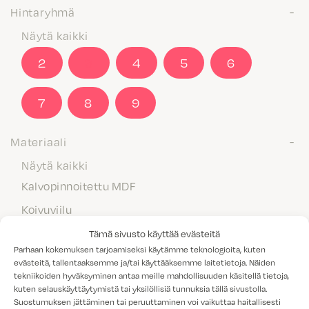
Hintaryhmä
Näytä kaikki
2
3
4
5
6
7
8
9
Materiaali
Näytä kaikki
Kalvopinnoitettu MDF
Koivuviilu
Laminaatti
Tämä sivusto käyttää evästeitä
Parhaan kokemuksen tarjoamiseksi käytämme teknologioita, kuten
Maalattu MDF
evästeitä, tallentaaksemme ja/tai käyttääksemme laitetietoja. Näiden
tekniikoiden hyväksyminen antaa meille mahdollisuuden käsitellä tietoja,
Massiivipuu
kuten selauskäyttäytymistä tai yksilöllisiä tunnuksia tällä sivustolla.
Melamiini
Suostumuksen jättäminen tai peruuttaminen voi vaikuttaa haitallisesti