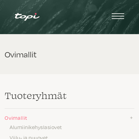
Ovimallit
Tuote­ryhmät
Ovimallit
Alumiinikehyslasiovet
Viilu- ja puuovet