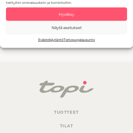
tiettyihin ominaisuuksiin ja toimintoihin.
Tammiviilu
Hyväksy
M1-luokitus
Näytä asetukset
Valitettavasti annetuilla hakukriteereillä ei löytynyt yhtään
Evästekäytäntö
Tietosuojalausunto
tuotetta.
TUOTTEET
TILAT