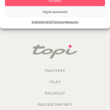
Hyväksy
Valitettavasti annetuilla hakukriteereillä ei löytynyt yhtään
Näytä asetukset
tuotetta.
Evästekäytäntö
Tietosuojalausunto
TUOTTEET
TILAT
PALVELUT
PROJEKTIMYYNTI