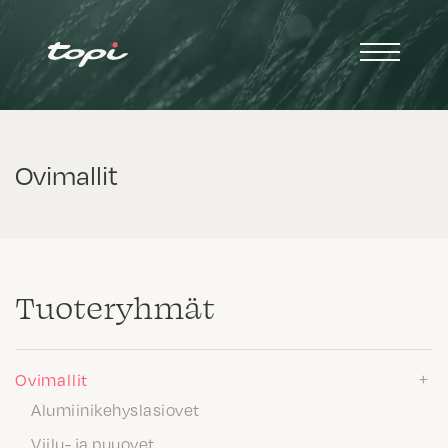
Ovimallit
Tuote­ryhmät
Ovimallit
Alumiinikehyslasiovet
Viilu- ja puuovet