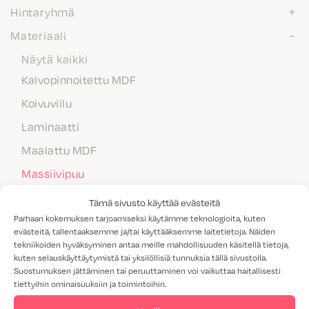
Hintaryhmä
Materiaali
Näytä kaikki
Kalvopinnoitettu MDF
Koivuviilu
Laminaatti
Maalattu MDF
Massiivipuu
Melamiini
Tämä sivusto käyttää evästeitä
Parhaan kokemuksen tarjoamiseksi käytämme teknologioita, kuten
Tammiviilu
evästeitä, tallentaaksemme ja/tai käyttääksemme laitetietoja. Näiden
M1-luokitus
tekniikoiden hyväksyminen antaa meille mahdollisuuden käsitellä tietoja,
kuten selauskäyttäytymistä tai yksilöllisiä tunnuksia tällä sivustolla.
Näytä kaikki
Suostumuksen jättäminen tai peruuttaminen voi vaikuttaa haitallisesti
tiettyihin ominaisuuksiin ja toimintoihin.
Kyllä