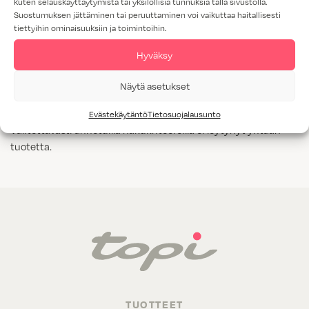
kuten selauskäyttäytymistä tai yksilöllisiä tunnuksia tällä sivustolla.
Suostumuksen jättäminen tai peruuttaminen voi vaikuttaa haitallisesti
Tammiviilu
tiettyihin ominaisuuksiin ja toimintoihin.
M1-luokitus
Hyväksy
Näytä kaikki
Kyllä
Näytä asetukset
Evästekäytäntö
Tietosuojalausunto
Valitettavasti annetuilla hakukriteereillä ei löytynyt yhtään
tuotetta.
TUOTTEET