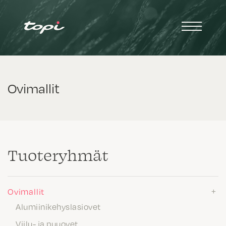
Ovimallit
Tuote­ryhmät
Ovimallit
Alumiinikehyslasiovet
Viilu- ja puuovet