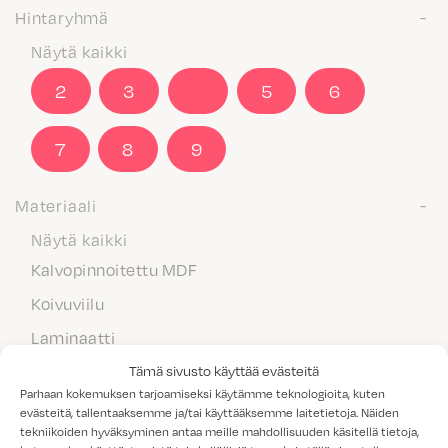
Hintaryhmä
Näytä kaikki
2
3
4
5
6
7
8
9
Materiaali
Näytä kaikki
Kalvopinnoitettu MDF
Koivuviilu
Laminaatti
Maalattu MDF
Tämä sivusto käyttää evästeitä
Parhaan kokemuksen tarjoamiseksi käytämme teknologioita, kuten
Massiivipuu
evästeitä, tallentaaksemme ja/tai käyttääksemme laitetietoja. Näiden
tekniikoiden hyväksyminen antaa meille mahdollisuuden käsitellä tietoja,
Melamiini