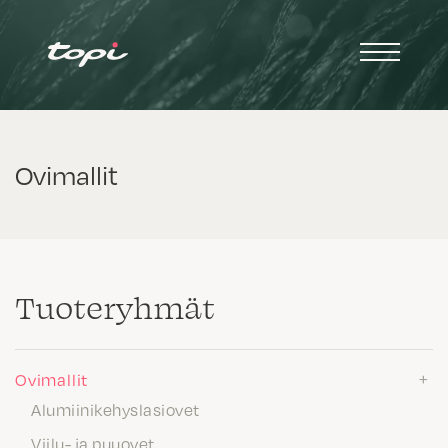
Ovimallit
Tuote­ryhmät
Ovimallit
Alumiinikehyslasiovet
Viilu- ja puuovet