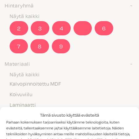
Hintaryhmä
Näytä kaikki
2
3
4
5
6
7
8
9
Materiaali
Näytä kaikki
Kalvopinnoitettu MDF
Koivuviilu
Laminaatti
Maalattu MDF
Tämä sivusto käyttää evästeitä
Parhaan kokemuksen tarjoamiseksi käytämme teknologioita, kuten
Massiivipuu
evästeitä, tallentaaksemme ja/tai käyttääksemme laitetietoja. Näiden
tekniikoiden hyväksyminen antaa meille mahdollisuuden käsitellä tietoja,
Melamiini