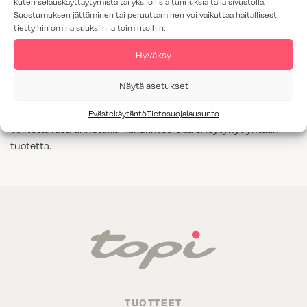
kuten selauskäyttäytymistä tai yksilöllisiä tunnuksia tällä sivustolla.
Suostumuksen jättäminen tai peruuttaminen voi vaikuttaa haitallisesti
Tammiviilu
tiettyihin ominaisuuksiin ja toimintoihin.
M1-luokitus
Hyväksy
Näytä kaikki
Kyllä
Näytä asetukset
Evästekäytäntö
Tietosuojalausunto
Valitettavasti annetuilla hakukriteereillä ei löytynyt yhtään
tuotetta.
TUOTTEET