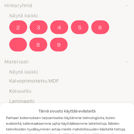
Hintaryhmä
Näytä kaikki
2
3
4
5
6
7
8
9
Materiaali
Näytä kaikki
Kalvopinnoitettu MDF
Koivuviilu
Laminaatti
Maalattu MDF
Tämä sivusto käyttää evästeitä
Parhaan kokemuksen tarjoamiseksi käytämme teknologioita, kuten
Massiivipuu
evästeitä, tallentaaksemme ja/tai käyttääksemme laitetietoja. Näiden
tekniikoiden hyväksyminen antaa meille mahdollisuuden käsitellä tietoja,
Melamiini