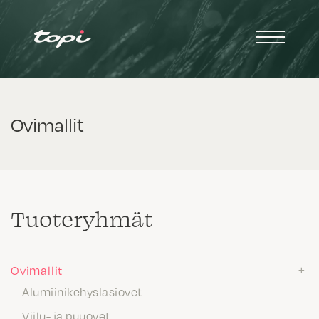
Ovimallit
Tuote­ryhmät
Ovimallit
Alumiinikehyslasiovet
Viilu- ja puuovet