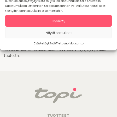
kuten selauskäyttäytymistä tai yksilöllisiä tunnuksia tällä sivustolla.
Suostumuksen jättäminen tai peruuttaminen voi vaikuttaa haitallisesti
Tammiviilu
tiettyihin ominaisuuksiin ja toimintoihin.
M1-luokitus
Hyväksy
Näytä kaikki
Kyllä
Näytä asetukset
Evästekäytäntö
Tietosuojalausunto
Valitettavasti annetuilla hakukriteereillä ei löytynyt yhtään
tuotetta.
TUOTTEET