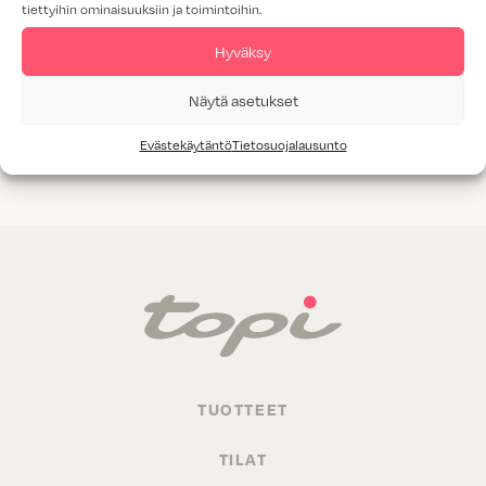
tiettyihin ominaisuuksiin ja toimintoihin.
Tammiviilu
Hyväksy
M1-luokitus
Näytä asetukset
Valitettavasti annetuilla hakukriteereillä ei löytynyt yhtään
Evästekäytäntö
Tietosuojalausunto
tuotetta.
TUOTTEET
TILAT