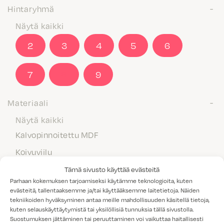
Hintaryhmä
Näytä kaikki
2
3
4
5
6
7
8
9
Materiaali
Näytä kaikki
Kalvopinnoitettu MDF
Koivuviilu
Laminaatti
Tämä sivusto käyttää evästeitä
Parhaan kokemuksen tarjoamiseksi käytämme teknologioita, kuten
Maalattu MDF
evästeitä, tallentaaksemme ja/tai käyttääksemme laitetietoja. Näiden
tekniikoiden hyväksyminen antaa meille mahdollisuuden käsitellä tietoja,
Massiivipuu
kuten selauskäyttäytymistä tai yksilöllisiä tunnuksia tällä sivustolla.
Melamiini
Suostumuksen jättäminen tai peruuttaminen voi vaikuttaa haitallisesti