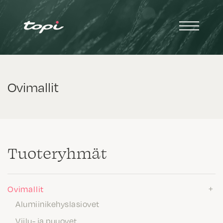
Ovimallit
Tuote­ryhmät
Ovimallit
Alumiinikehyslasiovet
Viilu- ja puuovet