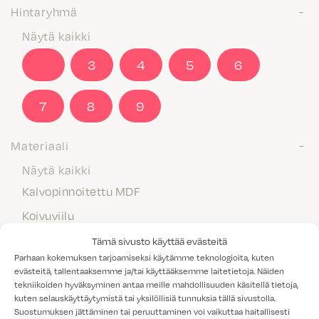
Hintaryhmä
Näytä kaikki
2
3
4
5
6
7
8
9
Materiaali
Näytä kaikki
Kalvopinnoitettu MDF
Koivuviilu
Laminaatti
Tämä sivusto käyttää evästeitä
Parhaan kokemuksen tarjoamiseksi käytämme teknologioita, kuten
Maalattu MDF
evästeitä, tallentaaksemme ja/tai käyttääksemme laitetietoja. Näiden
tekniikoiden hyväksyminen antaa meille mahdollisuuden käsitellä tietoja,
Massiivipuu
kuten selauskäyttäytymistä tai yksilöllisiä tunnuksia tällä sivustolla.
Melamiini
Suostumuksen jättäminen tai peruuttaminen voi vaikuttaa haitallisesti