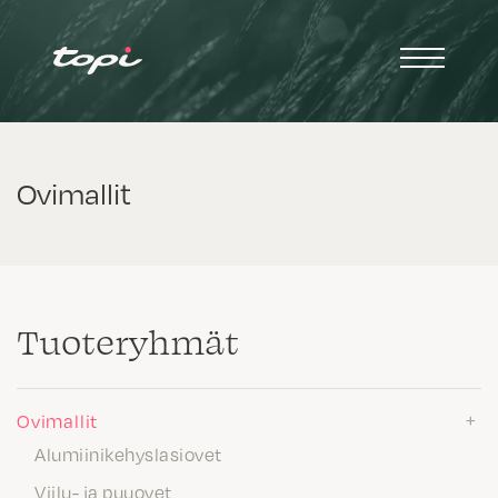
Ovimallit
Tuote­ryhmät
Ovimallit
Alumiinikehyslasiovet
Viilu- ja puuovet