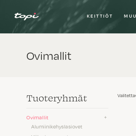
KEITTIÖT
MUU
Ovimallit
Tuote­ryhmät
Valitetta
Ovimallit
Alumiinikehyslasiovet