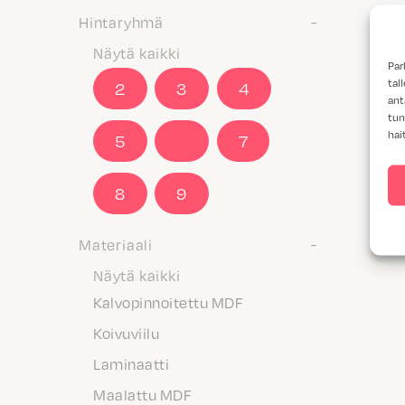
Hintaryhmä
Näytä kaikki
Par
tal
2
3
4
ant
tun
hai
5
6
7
8
9
Materiaali
Näytä kaikki
Kalvopinnoitettu MDF
Koivuviilu
Laminaatti
Maalattu MDF