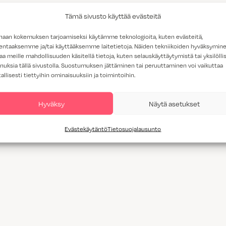
Tämä sivusto käyttää evästeitä
haan kokemuksen tarjoamiseksi käytämme teknologioita, kuten evästeitä,
lentaaksemme ja/tai käyttääksemme laitetietoja. Näiden tekniikoiden hyväksymin
aa meille mahdollisuuden käsitellä tietoja, kuten selauskäyttäytymistä tai yksilöllis
nuksia tällä sivustolla. Suostumuksen jättäminen tai peruuttaminen voi vaikuttaa
tallisesti tiettyihin ominaisuuksiin ja toimintoihin.
Hyväksy
Näytä asetukset
Evästekäytäntö
Tietosuojalausunto