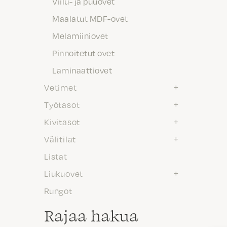
Viilu- ja puuovet
Maalatut MDF-ovet
Melamiiniovet
Pinnoitetut ovet
Laminaattiovet
Vetimet
Työtasot
Kivitasot
Välitilat
Listat
Liukuovet
Rungot
Rajaa hakua