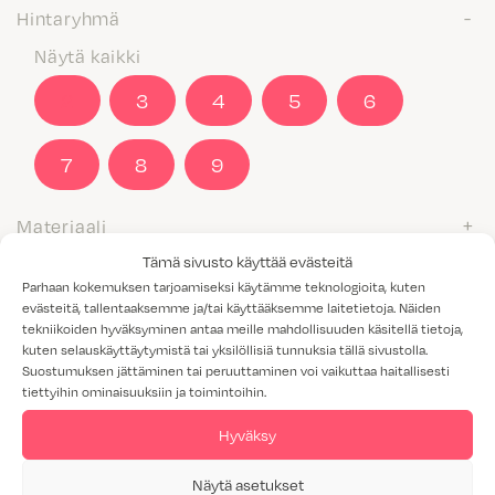
Hintaryhmä
Näytä kaikki
2
3
4
5
6
7
8
9
Materiaali
Tämä sivusto käyttää evästeitä
M1-luokitus
Parhaan kokemuksen tarjoamiseksi käytämme teknologioita, kuten
Näytä kaikki
evästeitä, tallentaaksemme ja/tai käyttääksemme laitetietoja. Näiden
tekniikoiden hyväksyminen antaa meille mahdollisuuden käsitellä tietoja,
Kyllä
kuten selauskäyttäytymistä tai yksilöllisiä tunnuksia tällä sivustolla.
Suostumuksen jättäminen tai peruuttaminen voi vaikuttaa haitallisesti
tiettyihin ominaisuuksiin ja toimintoihin.
Valitettavasti annetuilla hakukriteereillä ei löytynyt yhtään
tuotetta.
Hyväksy
Näytä asetukset