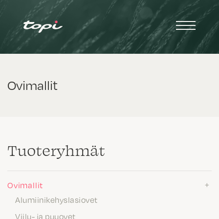
Ovimallit
Tuote­ryhmät
Ovimallit
Alumiinikehyslasiovet
Viilu- ja puuovet