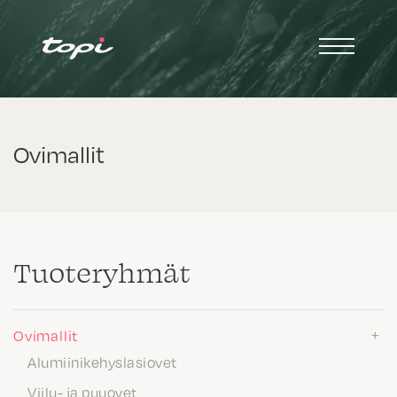
Ovimallit
Tuote­ryhmät
Ovimallit
Alumiinikehyslasiovet
Viilu- ja puuovet