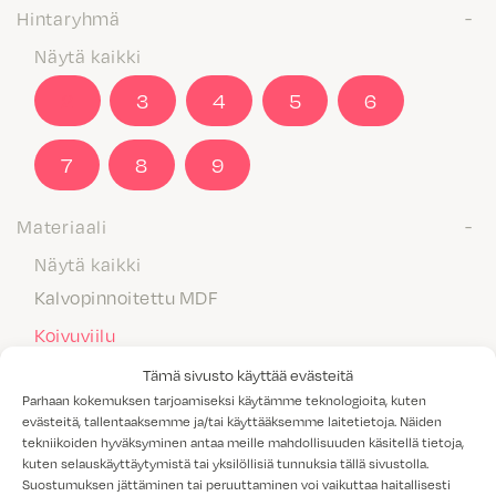
Hintaryhmä
Näytä kaikki
2
3
4
5
6
7
8
9
Materiaali
Näytä kaikki
Kalvopinnoitettu MDF
Koivuviilu
Laminaatti
Tämä sivusto käyttää evästeitä
Parhaan kokemuksen tarjoamiseksi käytämme teknologioita, kuten
Maalattu MDF
evästeitä, tallentaaksemme ja/tai käyttääksemme laitetietoja. Näiden
tekniikoiden hyväksyminen antaa meille mahdollisuuden käsitellä tietoja,
Massiivipuu
kuten selauskäyttäytymistä tai yksilöllisiä tunnuksia tällä sivustolla.
Melamiini
Suostumuksen jättäminen tai peruuttaminen voi vaikuttaa haitallisesti