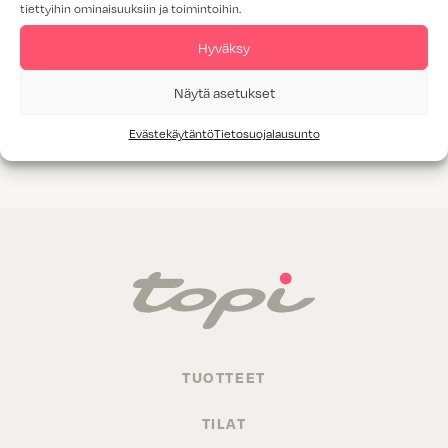
tiettyihin ominaisuuksiin ja toimintoihin.
Tammiviilu
Hyväksy
M1-luokitus
Näytä asetukset
Valitettavasti annetuilla hakukriteereillä ei löytynyt yhtään
Evästekäytäntö
Tietosuojalausunto
tuotetta.
TUOTTEET
TILAT