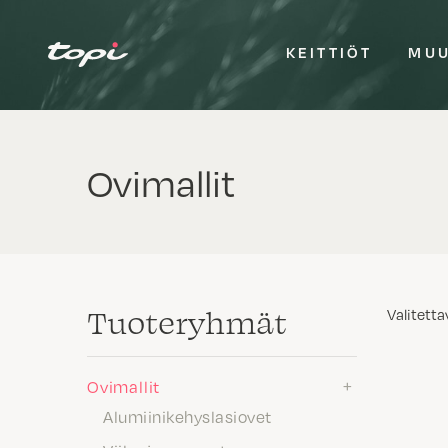
KEITTIÖT
MUU
Ovimallit
Tuote­ryhmät
Valitetta
Ovimallit
Alumiinikehyslasiovet