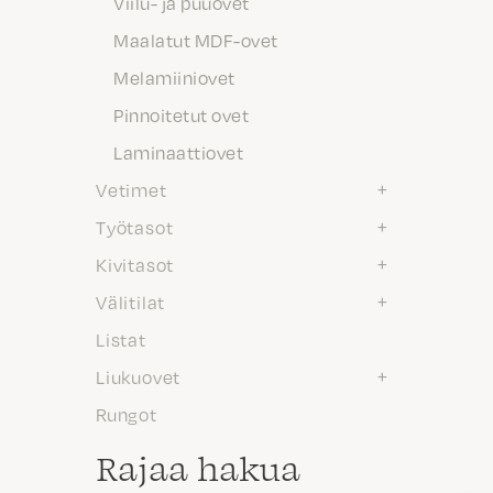
Viilu- ja puuovet
Maalatut MDF-ovet
Melamiiniovet
Pinnoitetut ovet
Laminaattiovet
Vetimet
Työtasot
Kivitasot
Välitilat
Listat
Liukuovet
Rungot
Rajaa hakua