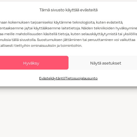
Tämä sivusto käyttää evästeitä
haan kokemuksen tarjoamiseksi käytämme teknologioita, kuten evästeitä,
lentaaksemme ja/tai käyttääksemme laitetietoja. Näiden tekniikoiden hyväksymin
aa meille mahdollisuuden käsitellä tietoja, kuten selauskäyttäytymistä tai yksilöllis
nuksia tällä sivustolla. Suostumuksen jättäminen tai peruuttaminen voi vaikuttaa
tallisesti tiettyihin ominaisuuksiin ja toimintoihin.
Hyväksy
Näytä asetukset
Evästekäytäntö
Tietosuojalausunto