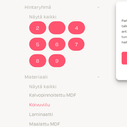
Hintaryhmä
Näytä kaikki
Par
tal
2
3
4
ant
tun
hai
5
6
7
8
9
Materiaali
Näytä kaikki
Kalvopinnoitettu MDF
Koivuviilu
Laminaatti
Maalattu MDF