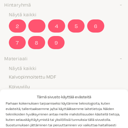
Hintaryhmä
Näytä kaikki
2
3
4
5
6
7
8
9
Materiaali
Näytä kaikki
Kalvopinnoitettu MDF
Koivuviilu
Laminaatti
Tämä sivusto käyttää evästeitä
Parhaan kokemuksen tarjoamiseksi käytämme teknologioita, kuten
Maalattu MDF
evästeitä, tallentaaksemme ja/tai käyttääksemme laitetietoja. Näiden
tekniikoiden hyväksyminen antaa meille mahdollisuuden käsitellä tietoja,
Massiivipuu
kuten selauskäyttäytymistä tai yksilöllisiä tunnuksia tällä sivustolla.
Melamiini
Suostumuksen jättäminen tai peruuttaminen voi vaikuttaa haitallisesti