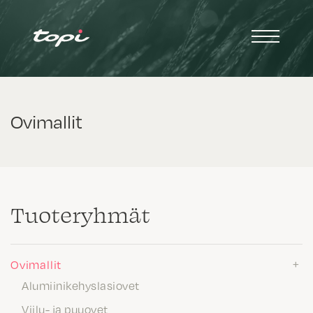
Ovimallit
Tuote­ryhmät
Ovimallit
Alumiinikehyslasiovet
Viilu- ja puuovet