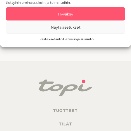
tiettyihin ominaisuuksiin ja toimintoihin.
Tammiviilu
Hyväksy
M1-luokitus
Näytä asetukset
Valitettavasti annetuilla hakukriteereillä ei löytynyt yhtään
Evästekäytäntö
Tietosuojalausunto
tuotetta.
TUOTTEET
TILAT