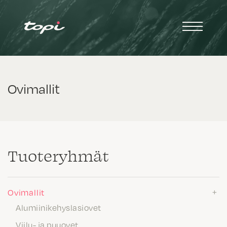
Ovimallit
Tuote­ryhmät
Ovimallit
Alumiinikehyslasiovet
Viilu- ja puuovet