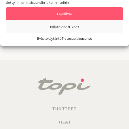
tiettyihin ominaisuuksiin ja toimintoihin.
Tammiviilu
Hyväksy
M1-luokitus
Näytä asetukset
Valitettavasti annetuilla hakukriteereillä ei löytynyt yhtään
Evästekäytäntö
Tietosuojalausunto
tuotetta.
TUOTTEET
TILAT