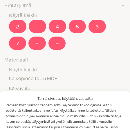
Hintaryhmä
Näytä kaikki
2
3
4
5
6
7
8
9
Materiaali
Näytä kaikki
Kalvopinnoitettu MDF
Koivuviilu
Laminaatti
Tämä sivusto käyttää evästeitä
Parhaan kokemuksen tarjoamiseksi käytämme teknologioita, kuten
Maalattu MDF
evästeitä, tallentaaksemme ja/tai käyttääksemme laitetietoja. Näiden
tekniikoiden hyväksyminen antaa meille mahdollisuuden käsitellä tietoja,
Massiivipuu
kuten selauskäyttäytymistä tai yksilöllisiä tunnuksia tällä sivustolla.
Melamiini
Suostumuksen jättäminen tai peruuttaminen voi vaikuttaa haitallisesti