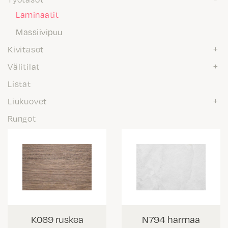
Laminaatit
Massiivipuu
Kivitasot
Välitilat
Listat
Liukuovet
Rungot
K069 ruskea
N794 harmaa