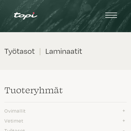
Työtasot
|
Laminaatit
Tuote­ryhmät
Ovimallit
Vetimet
Työtasot