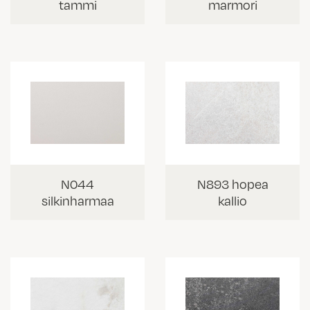
tammi
marmori
N044
N893 hopea
silkinharmaa
kallio