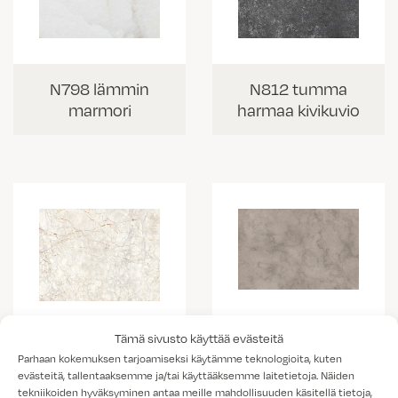
N798 lämmin
N812 tumma
marmori
harmaa kivikuvio
Tämä sivusto käyttää evästeitä
K538 vaalea
K703 Portobello
Parhaan kokemuksen tarjoamiseksi käytämme teknologioita, kuten
kallio
marmorikuvio
evästeitä, tallentaaksemme ja/tai käyttääksemme laitetietoja. Näiden
tekniikoiden hyväksyminen antaa meille mahdollisuuden käsitellä tietoja,