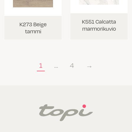
K551 Calcatta
K273 Beige
marmorikuvio
tammi
1
…
4
→