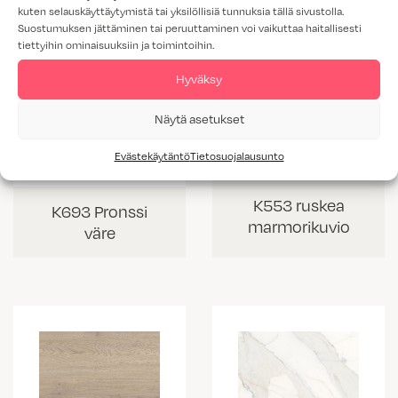
kuten selauskäyttäytymistä tai yksilöllisiä tunnuksia tällä sivustolla.
Suostumuksen jättäminen tai peruuttaminen voi vaikuttaa haitallisesti
tiettyihin ominaisuuksiin ja toimintoihin.
Hyväksy
Näytä asetukset
Evästekäytäntö
Tietosuojalausunto
K553 ruskea
K693 Pronssi
marmorikuvio
väre