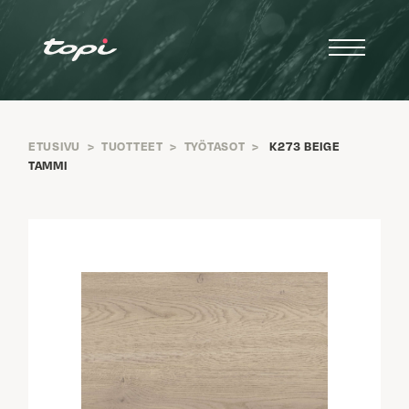
ETUSIVU
>
TUOTTEET
>
TYÖTASOT
>
K273 BEIGE
TAMMI