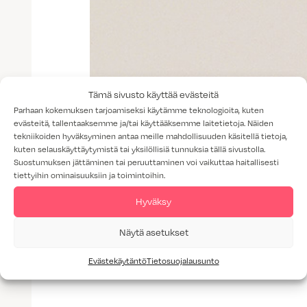
Tämä sivusto käyttää evästeitä
Parhaan kokemuksen tarjoamiseksi käytämme teknologioita, kuten
evästeitä, tallentaaksemme ja/tai käyttääksemme laitetietoja. Näiden
tekniikoiden hyväksyminen antaa meille mahdollisuuden käsitellä tietoja,
kuten selauskäyttäytymistä tai yksilöllisiä tunnuksia tällä sivustolla.
Suostumuksen jättäminen tai peruuttaminen voi vaikuttaa haitallisesti
tiettyihin ominaisuuksiin ja toimintoihin.
Hyväksy
Näytä asetukset
Evästekäytäntö
Tietosuojalausunto