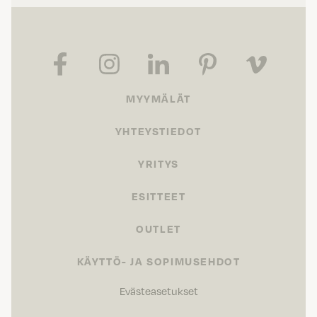
MYYMÄLÄT
YHTEYSTIEDOT
YRITYS
ESITTEET
OUTLET
KÄYTTÖ- JA SOPIMUSEHDOT
Evästeasetukset