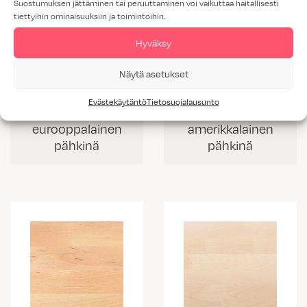
Suostumuksen jättäminen tai peruuttaminen voi vaikuttaa haitallisesti
tiettyihin ominaisuuksiin ja toimintoihin.
Hyväksy
Näytä asetukset
Evästekäytäntö
Tietosuojalausunto
TLEP
TLAP
eurooppalainen
amerikkalainen
pähkinä
pähkinä