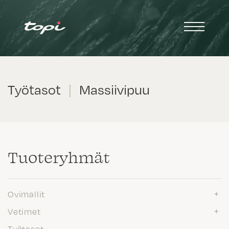
Työtasot
|
Massiivipuu
Tuote­ryhmät
Ovimallit
Vetimet
Työtasot