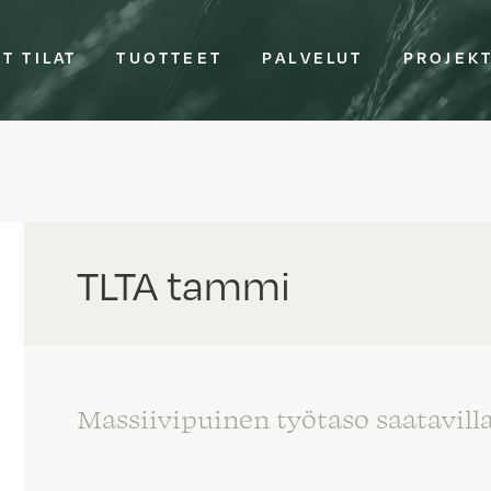
T TILAT
TUOTTEET
PALVELUT
PROJEK
TLTA tammi
Massiivipuinen työtaso saatavill