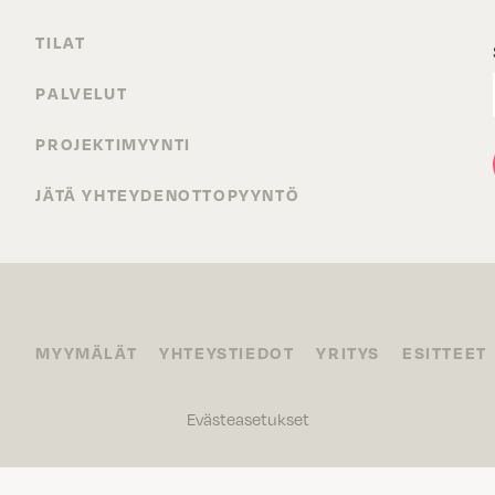
TILAT
PALVELUT
PROJEKTIMYYNTI
JÄTÄ YHTEYDENOTTOPYYNTÖ
MYYMÄLÄT
YHTEYSTIEDOT
YRITYS
ESITTEET
Evästeasetukset