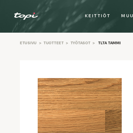
KEITTIÖT
MUU
ETUSIVU
>
TUOTTEET
>
TYÖTASOT
>
TLTA TAMMI