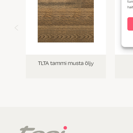
tun
hai
‹
TLTA tammi musta öljy