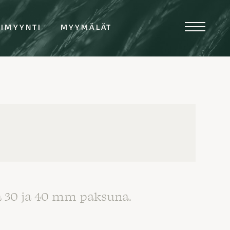
TIMYYNTI
MYYMÄLÄT
a 30 ja 40 mm paksuna.