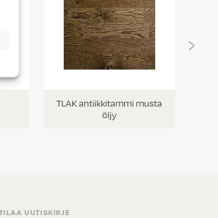
T
›
TLAK antiikkitammi musta
öljy
TILAA UUTISKIRJE