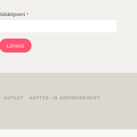
Sähköposti
*
Lähetä
OUTLET
KÄYTTÖ- JA SOPIMUSEHDOT