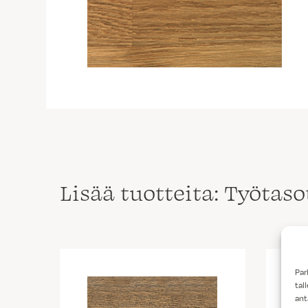
Lisää tuotteita: Työtas
Par
tal
ant