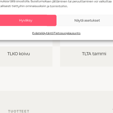
nuksia tällä sivustolla. Suostumuksen jättäminen tai peruuttaminen voi vaikuttaa
tallisesti tiettyihin ominaisuuksiin ja toimintoihin.
Hyväksy
Näytä asetukset
Evästekäytäntö
Tietosuojalausunto
TLKO koivu
TLTA tammi
TUOTTEET