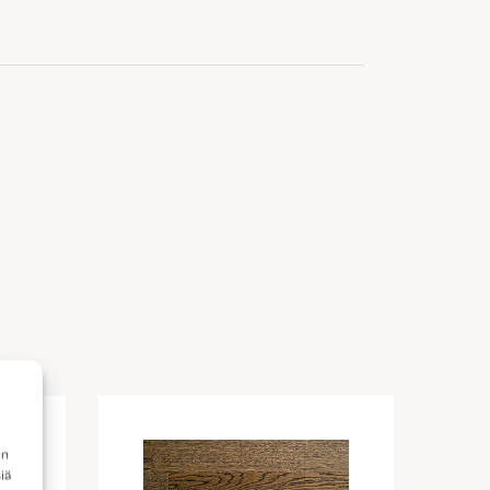
en
iä