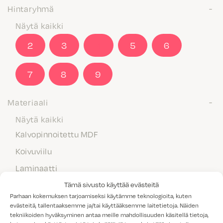
Hintaryhmä
Näytä kaikki
2
3
4
5
6
7
8
9
Materiaali
Näytä kaikki
Kalvopinnoitettu MDF
Koivuviilu
Laminaatti
Maalattu MDF
Tämä sivusto käyttää evästeitä
Parhaan kokemuksen tarjoamiseksi käytämme teknologioita, kuten
Massiivipuu
evästeitä, tallentaaksemme ja/tai käyttääksemme laitetietoja. Näiden
tekniikoiden hyväksyminen antaa meille mahdollisuuden käsitellä tietoja,
Melamiini