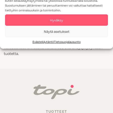
kuten selauskäyttäytymistä tai yksilöllisiä tunnuksia tällä sivustolla.
Suostumuksen jättäminen tai peruuttaminen voi vaikuttaa haitallisesti
Tammiviilu
tiettyihin ominaisuuksiin ja toimintoihin.
M1-luokitus
Hyväksy
Näytä kaikki
Kyllä
Näytä asetukset
Evästekäytäntö
Tietosuojalausunto
Valitettavasti annetuilla hakukriteereillä ei löytynyt yhtään
tuotetta.
TUOTTEET