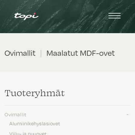
Ovimallit
|
Maalatut MDF-ovet
Tuote­ryhmät
Ovimallit
Alumiinikehyslasiovet
Viilu- ja puuovet