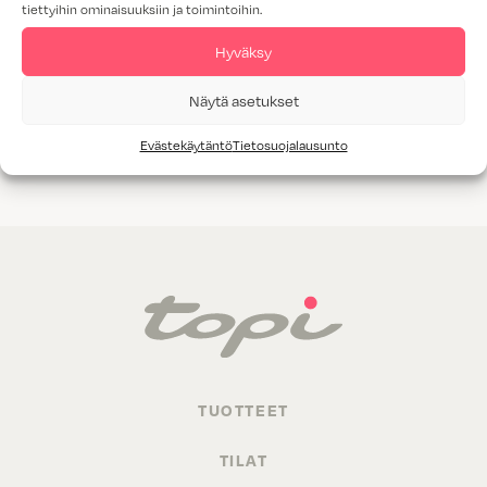
tiettyihin ominaisuuksiin ja toimintoihin.
Tammiviilu
Hyväksy
M1-luokitus
Näytä asetukset
Valitettavasti annetuilla hakukriteereillä ei löytynyt yhtään
Evästekäytäntö
Tietosuojalausunto
tuotetta.
TUOTTEET
TILAT