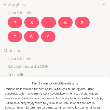
Hintaryhmä
Näytä kaikki
2
3
4
5
6
7
8
9
Materiaali
Näytä kaikki
Kalvopinnoitettu MDF
Koivuviilu
Laminaatti
Tämä sivusto käyttää evästeitä
Parhaan kokemuksen tarjoamiseksi käytämme teknologioita, kuten
Maalattu MDF
evästeitä, tallentaaksemme ja/tai käyttääksemme laitetietoja. Näiden
tekniikoiden hyväksyminen antaa meille mahdollisuuden käsitellä tietoja,
Massiivipuu
kuten selauskäyttäytymistä tai yksilöllisiä tunnuksia tällä sivustolla.
Melamiini
Suostumuksen jättäminen tai peruuttaminen voi vaikuttaa haitallisesti