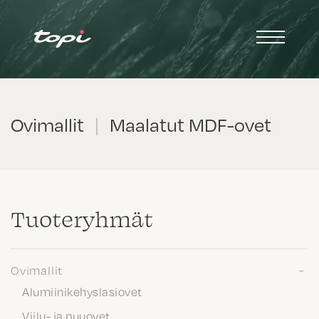
Ovimallit
|
Maalatut MDF-ovet
Tuote­ryhmät
Ovimallit
Alumiinikehyslasiovet
Viilu- ja puuovet