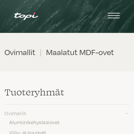
Ovimallit
|
Maalatut MDF-ovet
Tuote­ryhmät
Ovimallit
Alumiinikehyslasiovet
Viilu- ja puuovet