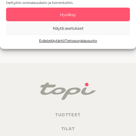
tiettyihin ominaisuuksiin ja toimintoihin.
Tammiviilu
Hyväksy
M1-luokitus
Näytä asetukset
Valitettavasti annetuilla hakukriteereillä ei löytynyt yhtään
Evästekäytäntö
Tietosuojalausunto
tuotetta.
TUOTTEET
TILAT