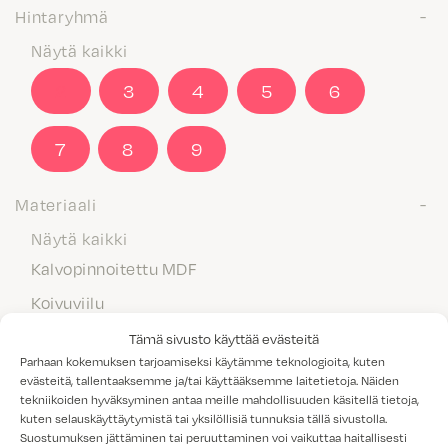
Hintaryhmä
Näytä kaikki
2
3
4
5
6
7
8
9
Materiaali
Näytä kaikki
Kalvopinnoitettu MDF
Koivuviilu
Laminaatti
Tämä sivusto käyttää evästeitä
Parhaan kokemuksen tarjoamiseksi käytämme teknologioita, kuten
Maalattu MDF
evästeitä, tallentaaksemme ja/tai käyttääksemme laitetietoja. Näiden
tekniikoiden hyväksyminen antaa meille mahdollisuuden käsitellä tietoja,
Massiivipuu
kuten selauskäyttäytymistä tai yksilöllisiä tunnuksia tällä sivustolla.
Melamiini
Suostumuksen jättäminen tai peruuttaminen voi vaikuttaa haitallisesti