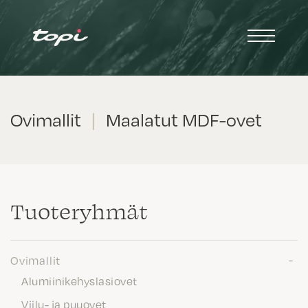
Ovimallit
|
Maalatut MDF-ovet
Tuote­ryhmät
Ovimallit
Alumiinikehyslasiovet
Viilu- ja puuovet