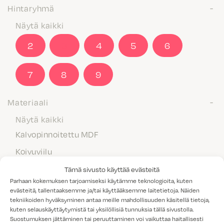
Hintaryhmä
Näytä kaikki
2
3
4
5
6
7
8
9
Materiaali
Näytä kaikki
Kalvopinnoitettu MDF
Koivuviilu
Laminaatti
Tämä sivusto käyttää evästeitä
Parhaan kokemuksen tarjoamiseksi käytämme teknologioita, kuten
Maalattu MDF
evästeitä, tallentaaksemme ja/tai käyttääksemme laitetietoja. Näiden
tekniikoiden hyväksyminen antaa meille mahdollisuuden käsitellä tietoja,
Massiivipuu
kuten selauskäyttäytymistä tai yksilöllisiä tunnuksia tällä sivustolla.
Melamiini
Suostumuksen jättäminen tai peruuttaminen voi vaikuttaa haitallisesti