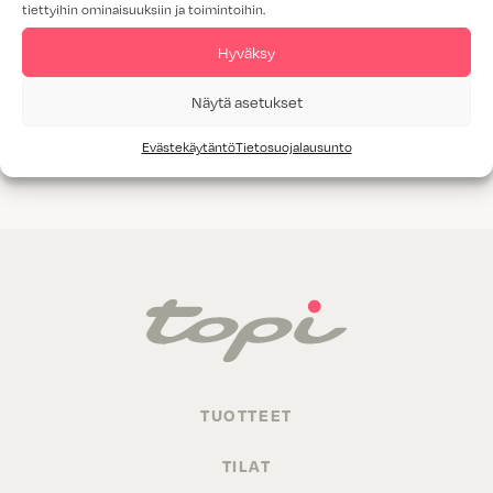
tiettyihin ominaisuuksiin ja toimintoihin.
Tammiviilu
Hyväksy
M1-luokitus
Näytä asetukset
Valitettavasti annetuilla hakukriteereillä ei löytynyt yhtään
Evästekäytäntö
Tietosuojalausunto
tuotetta.
TUOTTEET
TILAT