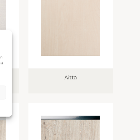
en
iä
Aitta