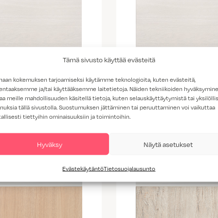
Tämä sivusto käyttää evästeitä
haan kokemuksen tarjoamiseksi käytämme teknologioita, kuten evästeitä,
lentaaksemme ja/tai käyttääksemme laitetietoja. Näiden tekniikoiden hyväksymin
aa meille mahdollisuuden käsitellä tietoja, kuten selauskäyttäytymistä tai yksilöllis
nuksia tällä sivustolla. Suostumuksen jättäminen tai peruuttaminen voi vaikuttaa
tallisesti tiettyihin ominaisuuksiin ja toimintoihin.
oto alumiininvärisellä
Luoto mustalla
listavetimellä
listavetimellä
Hyväksy
Näytä asetukset
Evästekäytäntö
Tietosuojalausunto