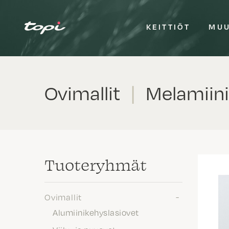
KEITTIÖT
MUU
Ovimallit
|
Melamiini
Tuote­ryhmät
Ovimallit
Alumiinikehyslasiovet