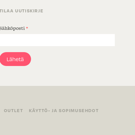
TILAA UUTISKIRJE
Sähköposti
*
Lähetä
OUTLET
KÄYTTÖ- JA SOPIMUSEHDOT