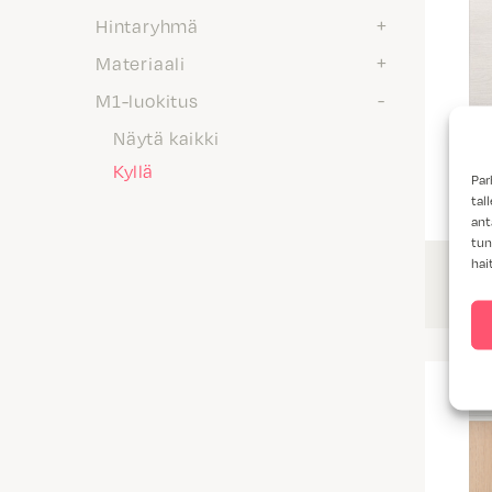
Hintaryhmä
Materiaali
M1-luokitus
Näytä kaikki
Kyllä
Par
tal
ant
tun
hai
Lu