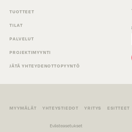
TUOTTEET
TILAT
PALVELUT
PROJEKTIMYYNTI
JÄTÄ YHTEYDENOTTOPYYNTÖ
MYYMÄLÄT
YHTEYSTIEDOT
YRITYS
ESITTEET
Evästeasetukset