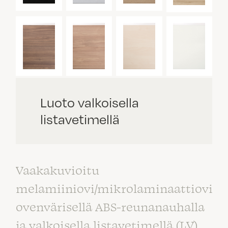
Luoto valkoisella
listavetimellä
Vaakakuvioitu
melamiiniovi/mikrolaminaattiovi
ovenvärisellä ABS-reunanauhalla
ja valkoisella listavetimellä (LV).