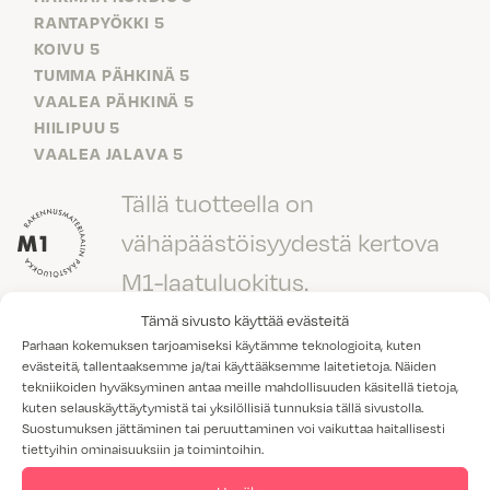
RANTAPYÖKKI 5
KOIVU 5
TUMMA PÄHKINÄ 5
VAALEA PÄHKINÄ 5
HIILIPUU 5
VAALEA JALAVA 5
Tällä tuotteella on
vähäpäästöisyydestä kertova
M1-laatuluokitus.
Tämä sivusto käyttää evästeitä
Parhaan kokemuksen tarjoamiseksi käytämme teknologioita, kuten
evästeitä, tallentaaksemme ja/tai käyttääksemme laitetietoja. Näiden
tekniikoiden hyväksyminen antaa meille mahdollisuuden käsitellä tietoja,
kuten selauskäyttäytymistä tai yksilöllisiä tunnuksia tällä sivustolla.
Lisää tuotteita: Ovimallit
Suostumuksen jättäminen tai peruuttaminen voi vaikuttaa haitallisesti
tiettyihin ominaisuuksiin ja toimintoihin.