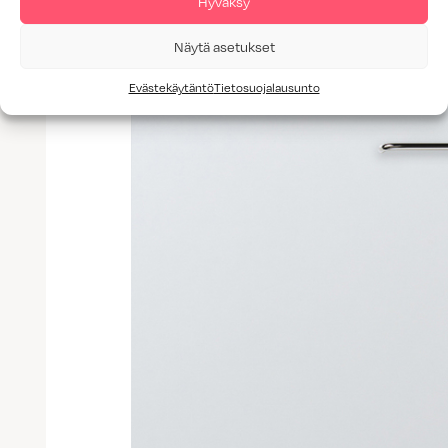
Hyväksy
Näytä asetukset
Evästekäytäntö
Tietosuojalausunto