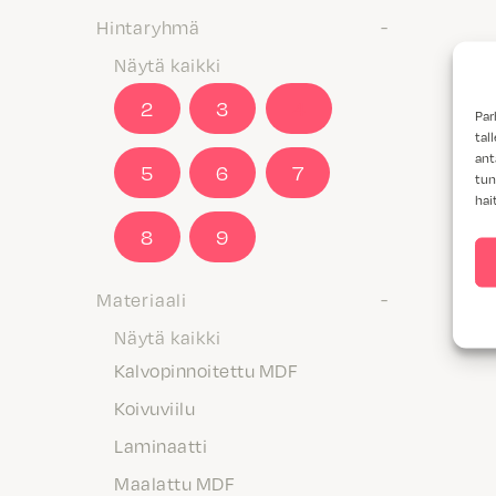
Hintaryhmä
Näytä kaikki
2
3
4
Par
tal
ant
5
6
7
tun
hai
8
9
Materiaali
Näytä kaikki
Kalvopinnoitettu MDF
Koivuviilu
Laminaatti
Maalattu MDF