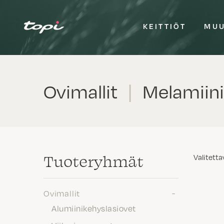
KEITTIÖT
MUU
Ovimallit
|
Melamiini
Tuote­ryhmät
Valitetta
Ovimallit
Alumiinikehyslasiovet