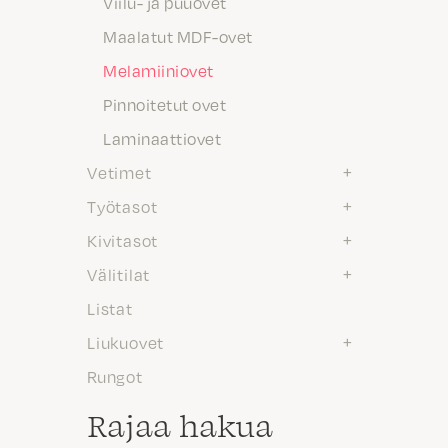
Viilu- ja puuovet
Maalatut MDF-ovet
Melamiiniovet
Pinnoitetut ovet
Laminaattiovet
Vetimet
Työtasot
Kivitasot
Välitilat
Listat
Liukuovet
Rungot
Rajaa hakua