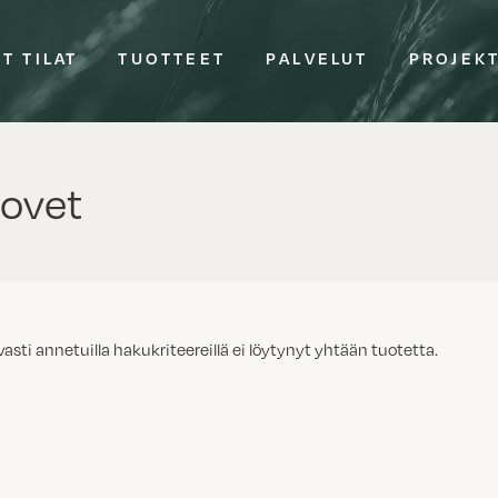
T TILAT
TUOTTEET
PALVELUT
PROJEK
ovet
vasti annetuilla hakukriteereillä ei löytynyt yhtään tuotetta.