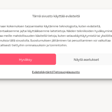
Tämä sivusto käyttää evästeitä
haan kokemuksen tarjoamiseksi käytämme teknologioita, kuten evästeitä,
lentaaksemme ja/tai käyttääksemme laitetietoja. Näiden tekniikoiden hyväksymin
aa meille mahdollisuuden käsitellä tietoja, kuten selauskäyttäytymistä tai yksilöllis
nuksia tällä sivustolla. Suostumuksen jättäminen tai peruuttaminen voi vaikuttaa
tallisesti tiettyihin ominaisuuksiin ja toimintoihin.
Hyväksy
Näytä asetukset
Evästekäytäntö
Tietosuojalausunto