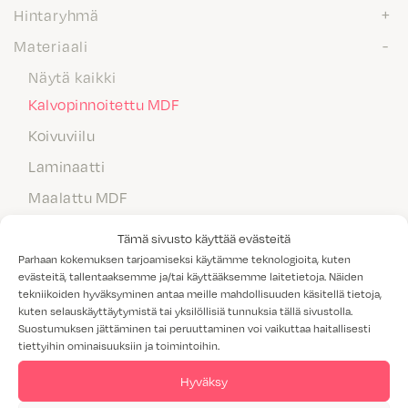
Hintaryhmä
Materiaali
Näytä kaikki
Kalvopinnoitettu MDF
Koivuviilu
Laminaatti
Maalattu MDF
Massiivipuu
Tämä sivusto käyttää evästeitä
Melamiini
Parhaan kokemuksen tarjoamiseksi käytämme teknologioita, kuten
evästeitä, tallentaaksemme ja/tai käyttääksemme laitetietoja. Näiden
Tammiviilu
tekniikoiden hyväksyminen antaa meille mahdollisuuden käsitellä tietoja,
kuten selauskäyttäytymistä tai yksilöllisiä tunnuksia tällä sivustolla.
M1-luokitus
Suostumuksen jättäminen tai peruuttaminen voi vaikuttaa haitallisesti
tiettyihin ominaisuuksiin ja toimintoihin.
Valitettavasti annetuilla hakukriteereillä ei löytynyt yhtään
Hyväksy
tuotetta.