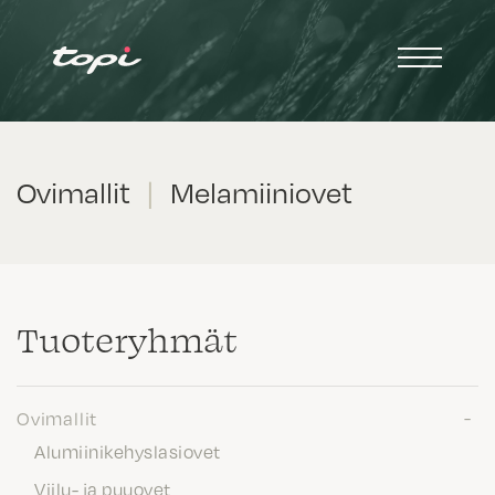
Ovimallit
|
Melamiiniovet
Tuote­ryhmät
Ovimallit
Alumiinikehyslasiovet
Viilu- ja puuovet