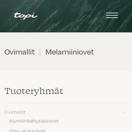
Ovimallit
|
Melamiiniovet
Tuote­ryhmät
Ovimallit
Alumiinikehyslasiovet
Viilu- ja puuovet