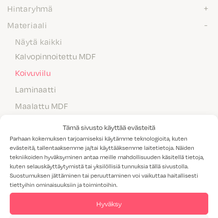
Hintaryhmä
Materiaali
Näytä kaikki
Kalvopinnoitettu MDF
Koivuviilu
Laminaatti
Maalattu MDF
Massiivipuu
Tämä sivusto käyttää evästeitä
Melamiini
Parhaan kokemuksen tarjoamiseksi käytämme teknologioita, kuten
evästeitä, tallentaaksemme ja/tai käyttääksemme laitetietoja. Näiden
Tammiviilu
tekniikoiden hyväksyminen antaa meille mahdollisuuden käsitellä tietoja,
kuten selauskäyttäytymistä tai yksilöllisiä tunnuksia tällä sivustolla.
M1-luokitus
Suostumuksen jättäminen tai peruuttaminen voi vaikuttaa haitallisesti
tiettyihin ominaisuuksiin ja toimintoihin.
Valitettavasti annetuilla hakukriteereillä ei löytynyt yhtään
Hyväksy
tuotetta.