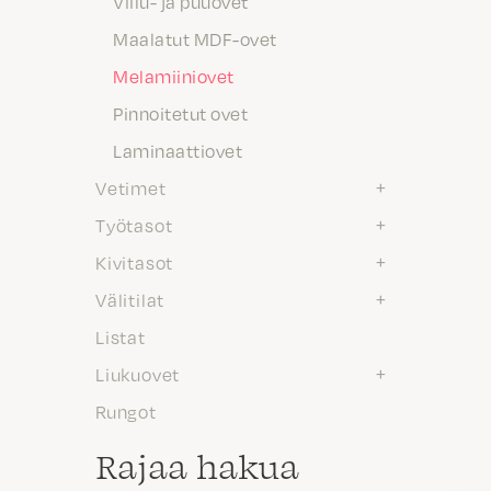
Viilu- ja puuovet
Maalatut MDF-ovet
Melamiiniovet
Pinnoitetut ovet
Laminaattiovet
Vetimet
Työtasot
Kivitasot
Välitilat
Listat
Liukuovet
Rungot
Rajaa hakua