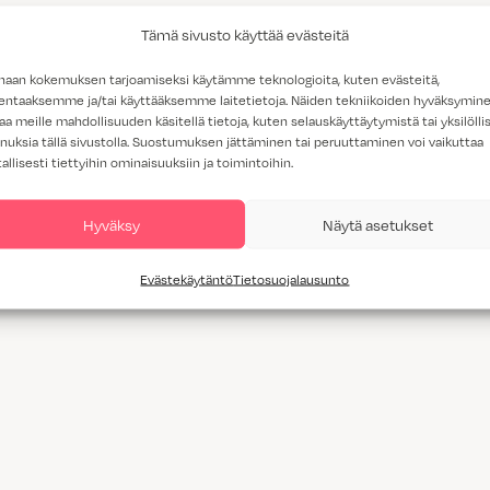
Tämä sivusto käyttää evästeitä
haan kokemuksen tarjoamiseksi käytämme teknologioita, kuten evästeitä,
lentaaksemme ja/tai käyttääksemme laitetietoja. Näiden tekniikoiden hyväksymin
aa meille mahdollisuuden käsitellä tietoja, kuten selauskäyttäytymistä tai yksilöllis
nuksia tällä sivustolla. Suostumuksen jättäminen tai peruuttaminen voi vaikuttaa
tallisesti tiettyihin ominaisuuksiin ja toimintoihin.
Hyväksy
Näytä asetukset
Evästekäytäntö
Tietosuojalausunto