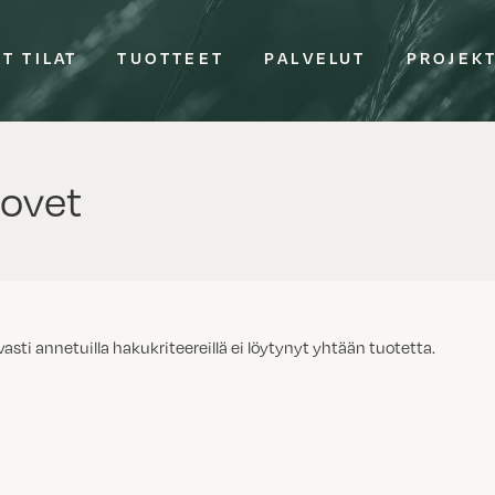
T TILAT
TUOTTEET
PALVELUT
PROJEK
ovet
vasti annetuilla hakukriteereillä ei löytynyt yhtään tuotetta.