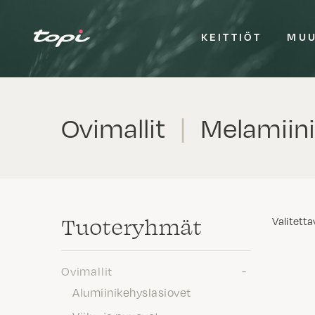
KEITTIÖT
MUU
Ovimallit
|
Melamiini
Tuote­ryhmät
Valitetta
Ovimallit
Alumiinikehyslasiovet