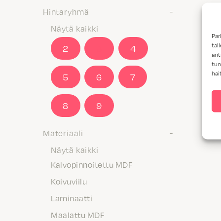
Hintaryhmä
Näytä kaikki
Par
tal
2
3
4
ant
tun
hai
5
6
7
8
9
Materiaali
Näytä kaikki
Kalvopinnoitettu MDF
Koivuviilu
Laminaatti
Maalattu MDF