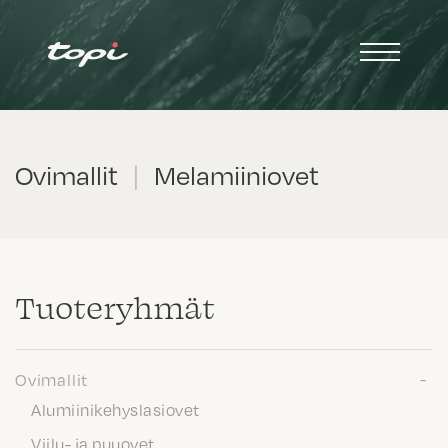
Ovimallit
|
Melamiiniovet
Tuote­ryhmät
Ovimallit
Alumiinikehyslasiovet
Viilu- ja puuovet