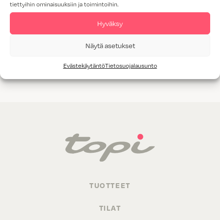
tiettyihin ominaisuuksiin ja toimintoihin.
Tammiviilu
Hyväksy
M1-luokitus
Näytä asetukset
Valitettavasti annetuilla hakukriteereillä ei löytynyt yhtään
Evästekäytäntö
Tietosuojalausunto
tuotetta.
TUOTTEET
TILAT