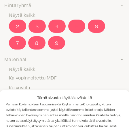
Hintaryhmä
Näytä kaikki
2
3
4
5
6
7
8
9
Materiaali
Näytä kaikki
Kalvopinnoitettu MDF
Koivuviilu
Laminaatti
Tämä sivusto käyttää evästeitä
Parhaan kokemuksen tarjoamiseksi käytämme teknologioita, kuten
Maalattu MDF
evästeitä, tallentaaksemme ja/tai käyttääksemme laitetietoja. Näiden
tekniikoiden hyväksyminen antaa meille mahdollisuuden käsitellä tietoja,
Massiivipuu
kuten selauskäyttäytymistä tai yksilöllisiä tunnuksia tällä sivustolla.
Melamiini
Suostumuksen jättäminen tai peruuttaminen voi vaikuttaa haitallisesti