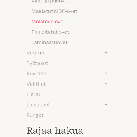
Viilu- ja puuovet
Maalatut MDF-ovet
Melamiiniovet
Pinnoitetut ovet
Laminaattiovet
Vetimet
Työtasot
Kivitasot
Välitilat
Listat
Liukuovet
Rungot
Rajaa hakua