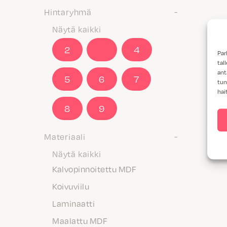
Hintaryhmä
Näytä kaikki
2
3
4
Par
tal
ant
5
6
7
tun
hai
8
9
Materiaali
Näytä kaikki
Kalvopinnoitettu MDF
Koivuviilu
Laminaatti
Maalattu MDF