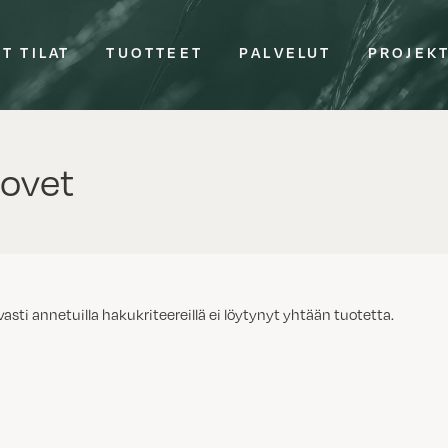
T TILAT
TUOTTEET
PALVELUT
PROJEK
ovet
vasti annetuilla hakukriteereillä ei löytynyt yhtään tuotetta.