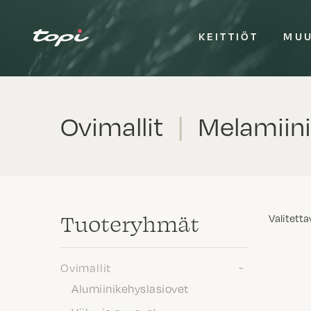
KEITTIÖT
MUU
Ovimallit
|
Melamiini
Tuote­ryhmät
Valitetta
Ovimallit
Alumiinikehyslasiovet