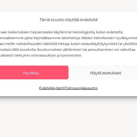
Tämä sivusto käyttää evästeitä
haan kokemuksen tarjoamiseksi käytämme teknologioita, kuten evästeitä,
lentaaksemme ja/tai käyttääksemme laitetietoja. Näiden tekniikoiden hyväksymin
aa meille mahdollisuuden käsitellä tietoja, kuten selauskäyttäytymistä tai yksilöllis
nuksia tällä sivustolla. Suostumuksen jättäminen tai peruuttaminen voi vaikuttaa
tallisesti tiettyihin ominaisuuksiin ja toimintoihin.
Hyväksy
Näytä asetukset
Evästekäytäntö
Tietosuojalausunto