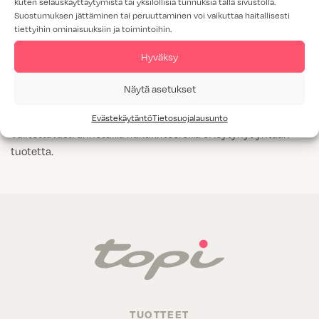
kuten selauskäyttäytymistä tai yksilöllisiä tunnuksia tällä sivustolla.
Suostumuksen jättäminen tai peruuttaminen voi vaikuttaa haitallisesti
Tammiviilu
tiettyihin ominaisuuksiin ja toimintoihin.
M1-luokitus
Hyväksy
Näytä kaikki
Kyllä
Näytä asetukset
Evästekäytäntö
Tietosuojalausunto
Valitettavasti annetuilla hakukriteereillä ei löytynyt yhtään
tuotetta.
TUOTTEET