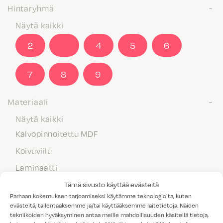
Hintaryhmä
Näytä kaikki
2
3
4
5
6
7
8
9
Materiaali
Näytä kaikki
Kalvopinnoitettu MDF
Koivuviilu
Laminaatti
Maalattu MDF
Tämä sivusto käyttää evästeitä
Parhaan kokemuksen tarjoamiseksi käytämme teknologioita, kuten
Massiivipuu
evästeitä, tallentaaksemme ja/tai käyttääksemme laitetietoja. Näiden
tekniikoiden hyväksyminen antaa meille mahdollisuuden käsitellä tietoja,
Melamiini