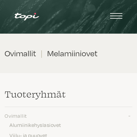
Ovimallit
|
Melamiiniovet
Tuote­ryhmät
Ovimallit
Alumiinikehyslasiovet
Viilu- ja puuovet