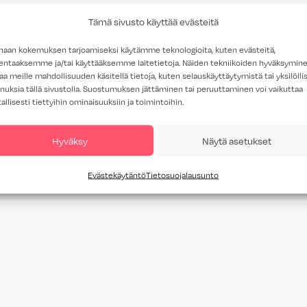
Tämä sivusto käyttää evästeitä
haan kokemuksen tarjoamiseksi käytämme teknologioita, kuten evästeitä,
lentaaksemme ja/tai käyttääksemme laitetietoja. Näiden tekniikoiden hyväksymin
aa meille mahdollisuuden käsitellä tietoja, kuten selauskäyttäytymistä tai yksilöllis
nuksia tällä sivustolla. Suostumuksen jättäminen tai peruuttaminen voi vaikuttaa
tallisesti tiettyihin ominaisuuksiin ja toimintoihin.
Hyväksy
Näytä asetukset
Evästekäytäntö
Tietosuojalausunto