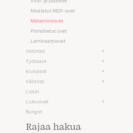
Viilu- ja puuovet
Maalatut MDF-ovet
Melamiiniovet
Pinnoitetut ovet
Laminaattiovet
Vetimet
Työtasot
Kivitasot
Välitilat
Listat
Liukuovet
Rungot
Rajaa hakua