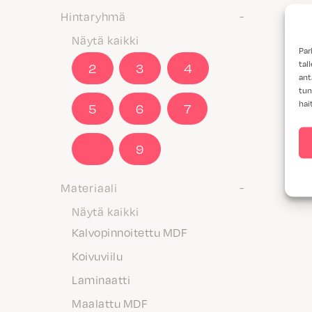
Hintaryhmä
Näytä kaikki
Par
tal
2
3
4
ant
tun
hai
5
6
7
8
9
Materiaali
Näytä kaikki
Kalvopinnoitettu MDF
Koivuviilu
Laminaatti
Maalattu MDF