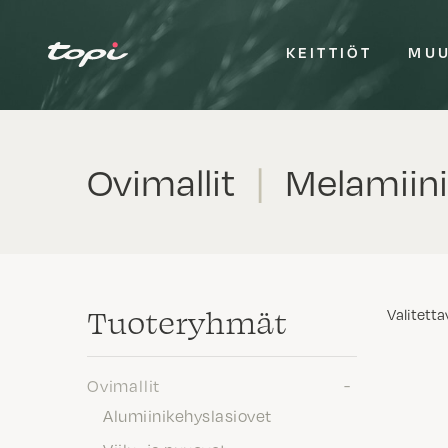
KEITTIÖT
MUU
Ovimallit
|
Melamiini
Tuote­ryhmät
Valitetta
Ovimallit
Alumiinikehyslasiovet