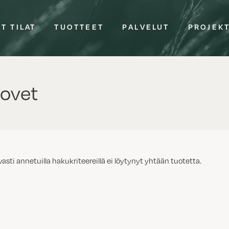
T TILAT
TUOTTEET
PALVELUT
PROJEK
ovet
vasti annetuilla hakukriteereillä ei löytynyt yhtään tuotetta.