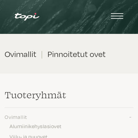
Ovimallit
|
Pinnoitetut ovet
Tuote­ryhmät
Ovimallit
Alumiinikehyslasiovet
Viilu- ja puuovet