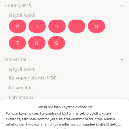
Hintaryhmä
Näytä kaikki
2
3
4
5
6
7
8
9
Materiaali
Näytä kaikki
Kalvopinnoitettu MDF
Koivuviilu
Laminaatti
Maalattu MDF
Tämä sivusto käyttää evästeitä
Parhaan kokemuksen tarjoamiseksi käytämme teknologioita, kuten
Massiivipuu
evästeitä, tallentaaksemme ja/tai käyttääksemme laitetietoja. Näiden
tekniikoiden hyväksyminen antaa meille mahdollisuuden käsitellä tietoja,
Melamiini