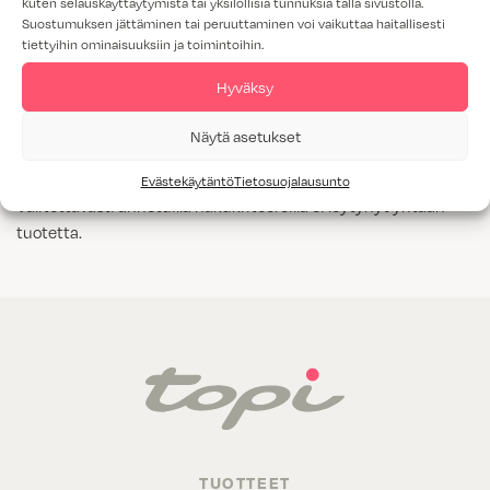
kuten selauskäyttäytymistä tai yksilöllisiä tunnuksia tällä sivustolla.
Suostumuksen jättäminen tai peruuttaminen voi vaikuttaa haitallisesti
Tammiviilu
tiettyihin ominaisuuksiin ja toimintoihin.
M1-luokitus
Hyväksy
Näytä kaikki
Kyllä
Näytä asetukset
Evästekäytäntö
Tietosuojalausunto
Valitettavasti annetuilla hakukriteereillä ei löytynyt yhtään
tuotetta.
TUOTTEET