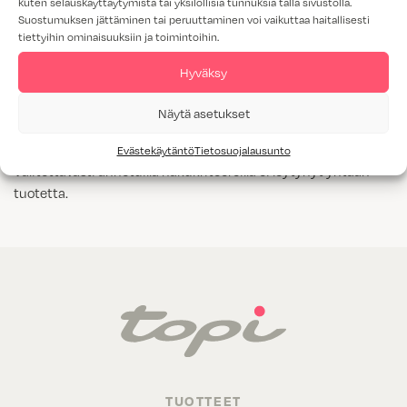
kuten selauskäyttäytymistä tai yksilöllisiä tunnuksia tällä sivustolla.
Suostumuksen jättäminen tai peruuttaminen voi vaikuttaa haitallisesti
Tammiviilu
tiettyihin ominaisuuksiin ja toimintoihin.
M1-luokitus
Hyväksy
Näytä kaikki
Kyllä
Näytä asetukset
Evästekäytäntö
Tietosuojalausunto
Valitettavasti annetuilla hakukriteereillä ei löytynyt yhtään
tuotetta.
TUOTTEET