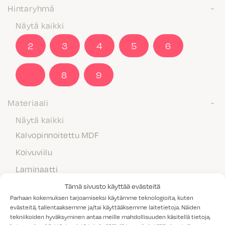
Hintaryhmä
Näytä kaikki
2
3
4
5
6
7
8
9
Materiaali
Näytä kaikki
Kalvopinnoitettu MDF
Koivuviilu
Laminaatti
Maalattu MDF
Tämä sivusto käyttää evästeitä
Parhaan kokemuksen tarjoamiseksi käytämme teknologioita, kuten
Massiivipuu
evästeitä, tallentaaksemme ja/tai käyttääksemme laitetietoja. Näiden
tekniikoiden hyväksyminen antaa meille mahdollisuuden käsitellä tietoja,
Melamiini