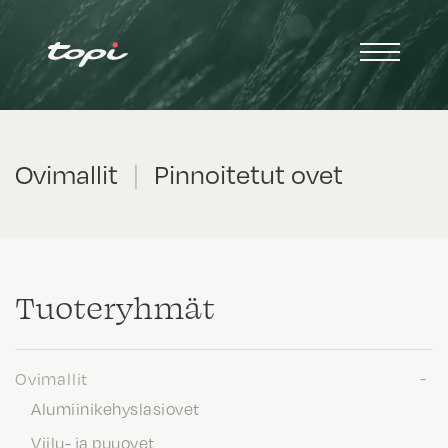
Ovimallit
|
Pinnoitetut ovet
Tuote­ryhmät
Ovimallit
Alumiinikehyslasiovet
Viilu- ja puuovet