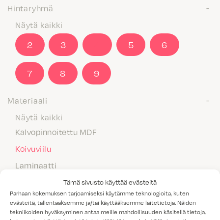
Hintaryhmä
Näytä kaikki
2
3
4
5
6
7
8
9
Materiaali
Näytä kaikki
Kalvopinnoitettu MDF
Koivuviilu
Laminaatti
Maalattu MDF
Tämä sivusto käyttää evästeitä
Parhaan kokemuksen tarjoamiseksi käytämme teknologioita, kuten
Massiivipuu
evästeitä, tallentaaksemme ja/tai käyttääksemme laitetietoja. Näiden
tekniikoiden hyväksyminen antaa meille mahdollisuuden käsitellä tietoja,
Melamiini