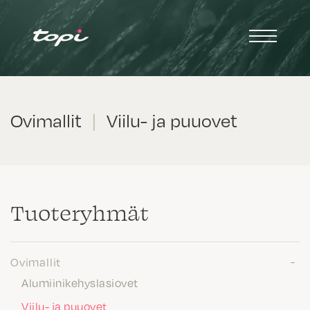
Ovimallit
|
Viilu- ja puuovet
Tuote­ryhmät
Ovimallit
Alumiinikehyslasiovet
Viilu- ja puuovet