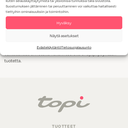
kuten selauskäyttäytymistä tai yksilöllisiä tunnuksia tällä sivustolla.
Suostumuksen jättäminen tai peruuttaminen voi vaikuttaa haitallisesti
Tammiviilu
tiettyihin ominaisuuksiin ja toimintoihin.
M1-luokitus
Hyväksy
Näytä kaikki
Kyllä
Näytä asetukset
Evästekäytäntö
Tietosuojalausunto
Valitettavasti annetuilla hakukriteereillä ei löytynyt yhtään
tuotetta.
TUOTTEET